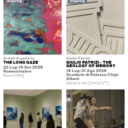
ongoing
ongoing
Artisti di galleria
Giulio Patrizi
THE LONG GAZE
GIULIO PATRIZI - THE
GEOLOGY OF MEMORY
22 Lug-18 Set 2026
18 Lug-31 Ago 2026
Rossocinabro
Scuderie di Palazzo Chigi-
Roma [RM]
Albani
Soriano nel Cimino [VT]