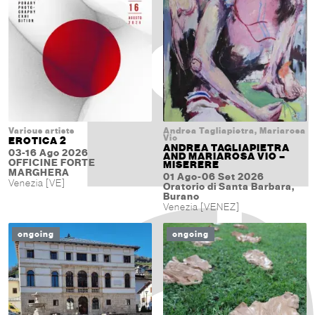
Various artists
Andrea Tagliapietra, Mariarosa
Vio
EROTICA 2
ANDREA TAGLIAPIETRA
03-16 Ago 2026
AND MARIAROSA VIO –
OFFICINE FORTE
MISERERE
MARGHERA
01 Ago-06 Set 2026
Venezia [VE]
Oratorio di Santa Barbara,
Burano
Venezia [VENEZ]
ongoing
ongoing