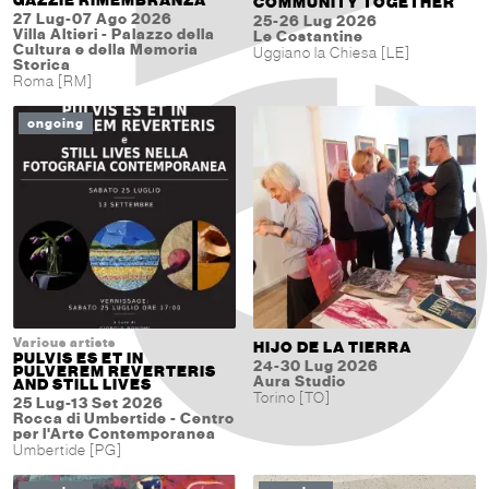
GAZZIE RIMEMBRANZA
COMMUNITY TOGETHER
27 Lug-07 Ago 2026
25-26 Lug 2026
Villa Altieri - Palazzo della
Le Costantine
Cultura e della Memoria
Uggiano la Chiesa [LE]
Storica
Roma [RM]
ongoing
Various artists
HIJO DE LA TIERRA
PULVIS ES ET IN
24-30 Lug 2026
PULVEREM REVERTERIS
Aura Studio
AND STILL LIVES
Torino [TO]
25 Lug-13 Set 2026
Rocca di Umbertide - Centro
per l'Arte Contemporanea
Umbertide [PG]