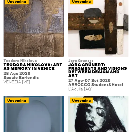
Upcoming
Upcoming
Teodora Nikolova
Jorg Grunert
TEODORA NIKOLOVA: ART
JÖRG GRÜNERT:
AS MEMORY IN VENICE
FRAGMENTS AND VISIONS
BETWEEN DESIGN AND
28 Ago 2026
ART
Spazio Berlendis
27 Ago-07 Set 2026
VENEZIA [VE]
ARROCCO Student&Hotel
L'Aquila [AQ]
Upcoming
Upcoming