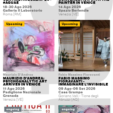
#AQUAE
PAINTER IN VENICE
18-30 Ago 2026
14 Ago 2026
Galleria Il Laboratorio
Spazio Berlendis
Roma [RM]
Venezia [VE]
Upcoming
Upcoming
Maurizio D'Andrea
Fabio Massimo Fioravanti
MAURIZIO D'ANDREA:
FABIO MASSIMO
PSYCHOANALYTIC ART
FIORAVANTI -
ARRIVES IN VENICE
IMMAGINARE L’INVISIBILE
11 Ago 2026
09 Ago-06 Set 2026
Padiglione Nazionale
Casa Grampa
Grenada
Goriano Valli - Tione degli
Venezia [VE]
Abruzzi [AQ]
ongoing
ongoing