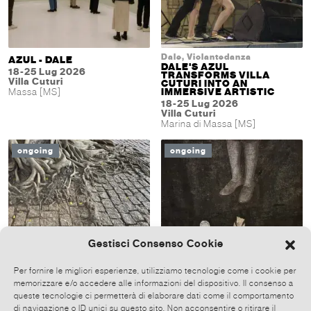
Dale, Violantedanza
AZUL - DALE
DALE'S AZUL
18-25 Lug 2026
TRANSFORMS VILLA
Villa Cuturi
CUTURI INTO AN
Massa [MS]
IMMERSIVE ARTISTIC
18-25 Lug 2026
Villa Cuturi
Marina di Massa [MS]
ongoing
ongoing
Gestisci Consenso Cookie
Per fornire le migliori esperienze, utilizziamo tecnologie come i cookie per
memorizzare e/o accedere alle informazioni del dispositivo. Il consenso a
Lea Contestabile
APPARTENENZA E RADICI:
queste tecnologie ci permetterà di elaborare dati come il comportamento
LEA CONTESTABILE - I
OPPORTUNITÀ OD
KISSED YOU WITH HANDS
di navigazione o ID unici su questo sito. Non acconsentire o ritirare il
OSTACOLO?