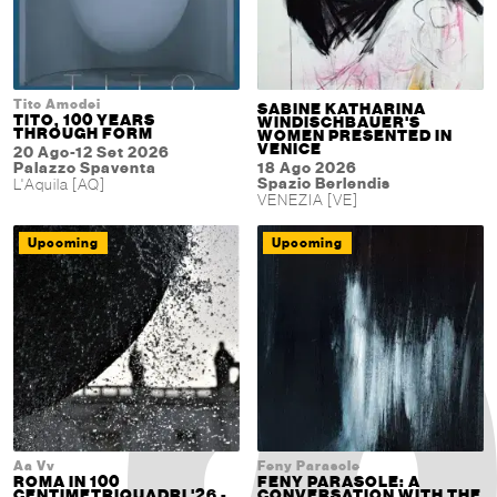
Tito Amodei
SABINE KATHARINA
TITO, 100 YEARS
WINDISCHBAUER'S
THROUGH FORM
WOMEN PRESENTED IN
VENICE
20 Ago-12 Set 2026
Palazzo Spaventa
18 Ago 2026
Spazio Berlendis
L'Aquila [AQ]
VENEZIA [VE]
Upcoming
Upcoming
Aa Vv
Feny Parasole
ROMA IN 100
FENY PARASOLE: A
CENTIMETRIQUADRI '26 -
CONVERSATION WITH THE