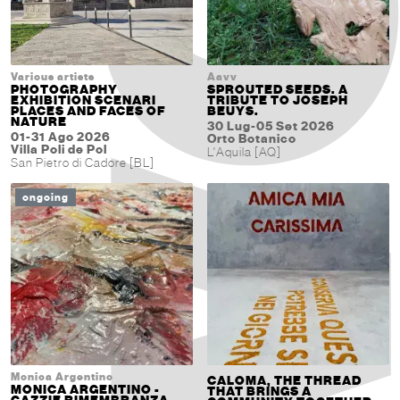
Various artists
Aavv
PHOTOGRAPHY
SPROUTED SEEDS. A
EXHIBITION SCENARI
TRIBUTE TO JOSEPH
PLACES AND FACES OF
BEUYS.
NATURE
30 Lug-05 Set 2026
01-31 Ago 2026
Orto Botanico
Villa Poli de Pol
L'Aquila [AQ]
San Pietro di Cadore [BL]
ongoing
Monica Argentino
CALOMA, THE THREAD
MONICA ARGENTINO -
THAT BRINGS A