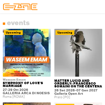
Skip to content
Skip to footer
Menu
events
Upcoming
Upcoming
Waseem Emam
MATTER LUCID AND
SYMPHONY OF LOVE’S
ORDERLY: FRANCESCO
MARRIAGE
SOMAINI ON THE CENTENA
27-29 Ott 2026
26 Set 2026-07 Gen 2027
GALLERIA ARCA DI NOESIS
Galleria Open Art
Roma [ROMA]
Prato [PO]