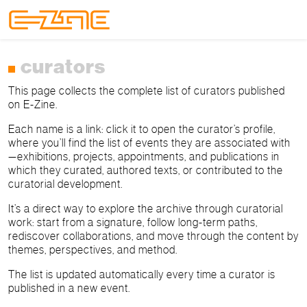
Skip to content
Skip to footer
Menu
curators
This page collects the complete list of curators published
on E-Zine.
Each name is a link: click it to open the curator’s profile,
where you’ll find the list of events they are associated with
—exhibitions, projects, appointments, and publications in
which they curated, authored texts, or contributed to the
curatorial development.
It’s a direct way to explore the archive through curatorial
work: start from a signature, follow long-term paths,
rediscover collaborations, and move through the content by
themes, perspectives, and method.
The list is updated automatically every time a curator is
published in a new event.