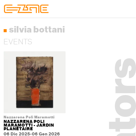
Skip to content
Skip to footer
Menu
silvia bottani
EVENTS
Nazzarena Poli Maramotti
NAZZARENA POLI
MARAMOTTI - JARDIN
PLANÉTAIRE
06 Dic 2025-06 Gen 2026