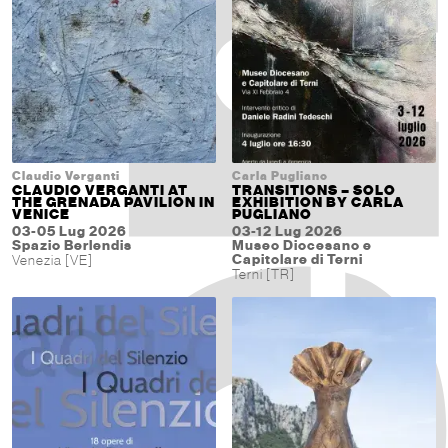
Claudio Verganti
Carla Pugliano
CLAUDIO VERGANTI AT
TRANSITIONS – SOLO
THE GRENADA PAVILION IN
EXHIBITION BY CARLA
VENICE
PUGLIANO
03-05 Lug 2026
03-12 Lug 2026
Spazio Berlendis
Museo Diocesano e
Capitolare di Terni
Venezia [VE]
Terni [TR]