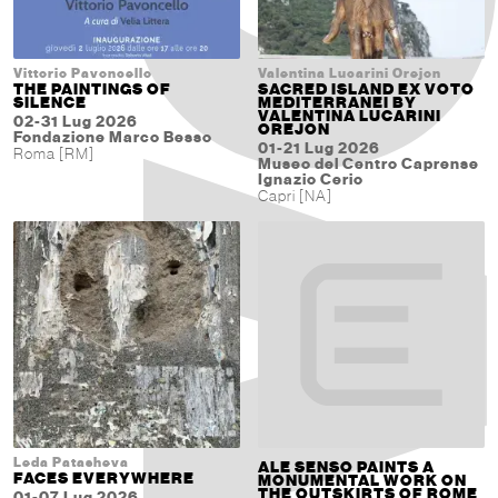
Vittorio Pavoncello
Valentina Lucarini Orejon
THE PAINTINGS OF
SACRED ISLAND EX VOTO
SILENCE
MEDITERRANEI BY
VALENTINA LUCARINI
02-31 Lug 2026
OREJON
Fondazione Marco Besso
01-21 Lug 2026
Roma [RM]
Museo del Centro Caprense
Ignazio Cerio
Capri [NA]
Leda Patasheva
ALE SENSO PAINTS A
FACES EVERYWHERE
MONUMENTAL WORK ON
THE OUTSKIRTS OF ROME
01-07 Lug 2026