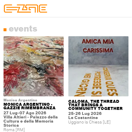
Skip to content
Skip to footer
Menu
events
Monica Argentino
CALOMA, THE THREAD
MONICA ARGENTINO -
THAT BRINGS A
GAZZIE RIMEMBRANZA
COMMUNITY TOGETHER
27 Lug-07 Ago 2026
25-26 Lug 2026
Villa Altieri - Palazzo della
Le Costantine
Cultura e della Memoria
Uggiano la Chiesa [LE]
Storica
Roma [RM]