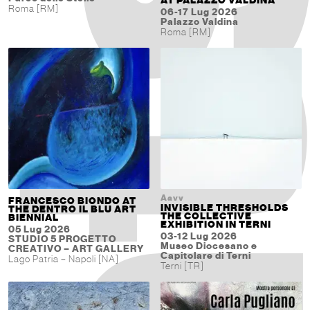
AT PALAZZO VALDINA
Roma [RM]
06-17 Lug 2026
Palazzo Valdina
Roma [RM]
Aavv
FRANCESCO BIONDO AT
INVISIBLE THRESHOLDS
THE DENTRO IL BLU ART
THE COLLECTIVE
BIENNIAL
EXHIBITION IN TERNI
05 Lug 2026
03-12 Lug 2026
STUDIO 5 PROGETTO
Museo Diocesano e
CREATIVO – ART GALLERY
Capitolare di Terni
Lago Patria – Napoli [NA]
Terni [TR]