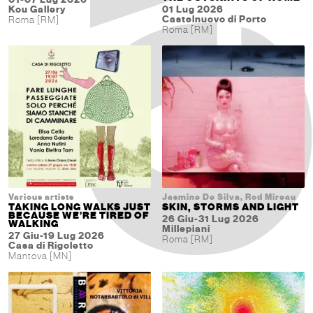
Kou Gallery
01 Lug 2026
Castelnuovo di Porto
Roma [RM]
Roma [RM]
Various artists
Jasmine De Silva, Rod Mireau
TAKING LONG WALKS JUST
SKIN, STORMS AND LIGHT
BECAUSE WE’RE TIRED OF
26 Giu-31 Lug 2026
WALKING
Millepiani
27 Giu-19 Lug 2026
Roma [RM]
Casa di Rigoletto
Mantova [MN]