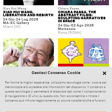
Xiao Hui Wang
Chiara Passa
XIAO HUI WANG.
CHIARA PASSA. THE
LIBERATION AND REBIRTH
ABSTRACT FILMS:
SCULPTING NARRATIVES
24 Giu-24 Lug 2026
IN SPACE
MA-EC Gallery
24 Giu-02 Ago 2026
Milano [MI]
Mattatoio
Roma [ROMA]
Gestisci Consenso Cookie
Per fornire le migliori esperienze, utilizziamo tecnologie come i cookie per
memorizzare e/o accedere alle informazioni del dispositivo. Il consenso a
queste tecnologie ci permetterà di elaborare dati come il comportamento
Umberto Eco
ANALOG TRACES
UMBERTO ECO AND THE
di navigazione o ID unici su questo sito. Non acconsentire o ritirare il
22 Giu-17 Lug 2026
NAMES OF THINGS
consenso può influire negativamente su alcune caratteristiche e funzioni.
Rossocinabro Gallery
23 Giu-26 Lug 2026
Roma [RM]
Palazzo Firenze
Roma [RM]