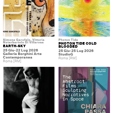
Simone Garofalo, Vittoria
Photon Tide
Notarbartolo Di Villarosa
PHOTON TIDE COLD
EARTH-SKY
BLOODED
25 Giu-22 Lug 2026
25 Giu-25 Lug 2026
Galleria Borghini Arte
StudioG
Contemporanea
Roma [RM]
Roma [RM]