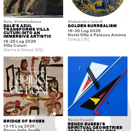
Dale, Violantedanza
Aleksandra Istorik
DALE'S AZUL
GOLDEN SURREALISM
TRANSFORMS VILLA
16-30 Lug 2026
CUTURI INTO AN
Hotel Villa e Palazzo Aminta
IMMERSIVE ARTISTIC
Stresa [VB]
18-25 Lug 2026
Villa Cuturi
Marina di Massa [MS]
Renzo Eusebi
BRIDGE OF BONES
RENZO EUSEBI’S
13-15 Lug 2026
SPIRITUAL GEOMETRIES
Parco delle Stelle