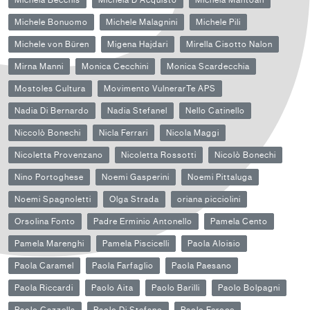
Michela Becchis
Michela D'Acquisto
Michela Mantoan
Michele Bonuomo
Michele Malagnini
Michele Pili
Michele von Büren
Migena Hajdari
Mirella Cisotto Nalon
Mirna Manni
Monica Cecchini
Monica Scardecchia
Mostoles Cultura
Movimento VulnerarTe APS
Nadia Di Bernardo
Nadia Stefanel
Nello Catinello
Niccolò Bonechi
Nicla Ferrari
Nicola Maggi
Nicoletta Provenzano
Nicoletta Rossotti
Nicolò Bonechi
Nino Portoghese
Noemi Gasperini
Noemi Pittaluga
Noemi Spagnoletti
Olga Strada
oriana picciolini
Orsolina Fonto
Padre Erminio Antonello
Pamela Cento
Pamela Marenghi
Pamela Piscicelli
Paola Aloisio
Paola Caramel
Paola Farfaglio
Paola Paesano
Paola Riccardi
Paolo Aita
Paolo Barilli
Paolo Bolpagni