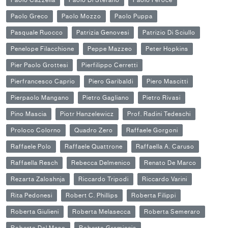
Paolo Cazzella
Paolo Di Stefano
Paolo Feroce
Paolo Greco
Paolo Mozzo
Paolo Puppa
Pasquale Ruocco
Patrizia Genovesi
Patrizio Di Sciullo
Penelope Filacchione
Peppe Mazzeo
Peter Hopkins
Pier Paolo Grottesi
Pierfilippo Cerretti
Pierfrancesco Caprio
Piero Garibaldi
Piero Mascitti
Pierpaolo Mangano
Pietro Gagliano
Pietro Rivasi
Pino Mascia
Piotr Hanzelewicz
Prof. Radini Tedeschi
Proloco Colorno
Quadro Zero
Raffaele Gorgoni
Raffaele Polo
Raffaele Quattrone
Raffaella A. Caruso
Raffaella Resch
Rebecca Delmenico
Renato De Marco
Rezarta Zaloshnja
Riccardo Tripodi
Riccardo Varini
Rita Pedonesi
Robert C. Phillips
Roberta Filippi
Roberta Giulieni
Roberta Melasecca
Roberta Semeraro