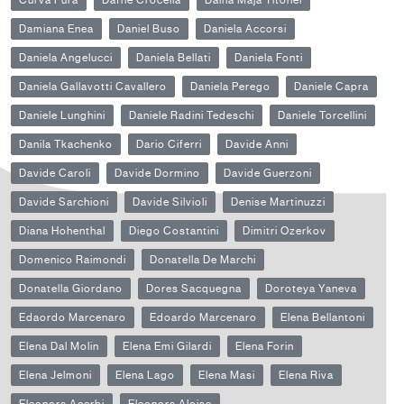
Curva Pura
Dafne Crocella
Daina Maja Titonel
Damiana Enea
Daniel Buso
Daniela Accorsi
Daniela Angelucci
Daniela Bellati
Daniela Fonti
Daniela Gallavotti Cavallero
Daniela Perego
Daniele Capra
Daniele Lunghini
Daniele Radini Tedeschi
Daniele Torcellini
Danila Tkachenko
Dario Ciferri
Davide Anni
Davide Caroli
Davide Dormino
Davide Guerzoni
Davide Sarchioni
Davide Silvioli
Denise Martinuzzi
Diana Hohenthal
Diego Costantini
Dimitri Ozerkov
Domenico Raimondi
Donatella De Marchi
Donatella Giordano
Dores Sacquegna
Doroteya Yaneva
Edaordo Marcenaro
Edoardo Marcenaro
Elena Bellantoni
Elena Dal Molin
Elena Emi Gilardi
Elena Forin
Elena Jelmoni
Elena Lago
Elena Masi
Elena Riva