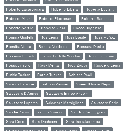
Roberto Dal Maso
Roberto Gramiccia
Roberto Lacarbonara
Roberto Libera
Roberto Luciani,
Roberto Milani
Roberto Pietrosanti
Roberto Sanchez
Roberto Sottile
Roberto Vidali
Rocco Ruggiero
Romina Guidelli
Ros Lenci
Rosa Basile
Rosa Muñoz
Rosalba Volpe
Rosella Verdolotti
Rossana Danile
Rossana Pedrali
Rossella Della Vecchia
Rossella Farina
Rossocinabro
Rosy Menta
Rudy Zoppi
Ruggero Lenci
Ruthie Tucker
Ruthie Tucker
Sabiana Paoli
Sabrina Falzone
Sabrina Zannier
Saeed Khavar Nejad
Salvatore D'Amico
Salvatore Enrico Anselmi
Salvatore Luperto
Salvatore Marsiglione
Salvatore Serio
Sandie Zanini
Sandra Sanson
Sandro Parmiggiani
Sara Corti
Sara Occhipinti
Sara Taglialagamba