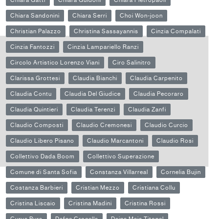
Chiara Gatti
Chiara Guidoni
Chiara Pietropaoli
Chiara Sandonini
Chiara Serri
Choi Won-joon
Christian Palazzo
Christina Sassayannis
Cinzia Compalati
Cinzia Fantozzi
Cinzia Lampariello Ranzi
Circolo Artistico Lorenzo Viani
Ciro Salinitro
Clarissa Grottesi
Claudia Bianchi
Claudia Carpenito
Claudia Contu
Claudia Del Giudice
Claudia Pecoraro
Claudia Quintieri
Claudia Terenzi
Claudia Zanfi
Claudio Composti
Claudio Cremonesi
Claudio Curcio
Claudio Libero Pisano
Claudio Marcantoni
Claudio Rosi
Collettivo Dada Boom
Collettivo Superazione
Comune di Santa Sofia
Constanza Villarreal
Cornelia Bujin
Costanza Barbieri
Cristian Mezzo
Cristiana Collu
Cristina Liscaio
Cristina Madini
Cristina Rossi