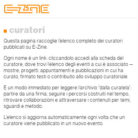
Skip to content
Skip to footer
Menu
curatori
Questa pagina raccoglie l’elenco completo dei curatori
pubblicati su E-Zine.
Ogni nome è un link: cliccandolo accedi alla scheda del
curatore, dove trovi l’elenco degli eventi a cui è associato —
mostre, progetti, appuntamenti e pubblicazioni in cui ha
curato, firmato testi o contribuito allo sviluppo curatoriale.
È un modo immediato per leggere l’archivio “dalla curatela”:
partire da una firma, seguire i percorsi costruiti nel tempo,
ritrovare collaborazioni e attraversare i contenuti per temi,
sguardi e metodo.
L’elenco si aggiorna automaticamente ogni volta che un
curatore viene pubblicato in un nuovo evento.