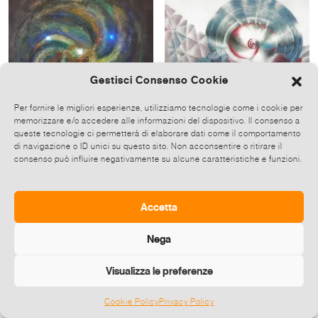
Gestisci Consenso Cookie
Per fornire le migliori esperienze, utilizziamo tecnologie come i cookie per
memorizzare e/o accedere alle informazioni del dispositivo. Il consenso a
queste tecnologie ci permetterà di elaborare dati come il comportamento
Anna Paglia
Jana Zanoskar
di navigazione o ID unici su questo sito. Non acconsentire o ritirare il
LO ZODIACO L'UNIVERSO
FORMA, SEGNO E COLORE
SURRAZIONALE DI ANNA
/ JANA ZANOSKAR
consenso può influire negativamente su alcune caratteristiche e funzioni.
PAGLIA
24 Set-05 Ott 2016
08-19 Ott 2016
[]
[]
Accetta
1
2
»
Nega
Visualizza le preferenze
Cookie Policy
Privacy Policy
©
2026 E-zine