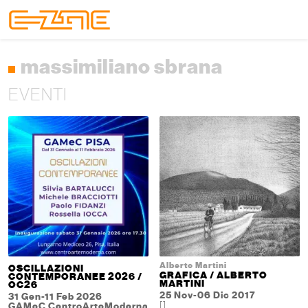
Skip to content
Skip to footer
Menu
massimiliano sbrana
EVENTI
Alberto Martini
OSCILLAZIONI
GRAFICA / ALBERTO
CONTEMPORANEE 2026 /
MARTINI
OC26
25 Nov-06 Dic 2017
31 Gen-11 Feb 2026
[]
GAMeC CentroArteModerna