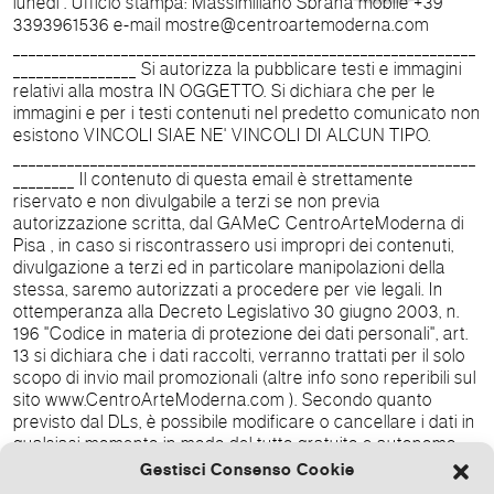
lunedì . Ufficio stampa: Massimiliano Sbrana mobile +39
3393961536 e-mail mostre@centroartemoderna.com
____________________________________________________________
________________ Si autorizza la pubblicare testi e immagini
relativi alla mostra IN OGGETTO. Si dichiara che per le
immagini e per i testi contenuti nel predetto comunicato non
esistono VINCOLI SIAE NE' VINCOLI DI ALCUN TIPO.
____________________________________________________________
________ Il contenuto di questa email è strettamente
riservato e non divulgabile a terzi se non previa
autorizzazione scritta, dal GAMeC CentroArteModerna di
Pisa , in caso si riscontrassero usi impropri dei contenuti,
divulgazione a terzi ed in particolare manipolazioni della
stessa, saremo autorizzati a procedere per vie legali. In
ottemperanza alla Decreto Legislativo 30 giugno 2003, n.
196 "Codice in materia di protezione dei dati personali", art.
13 si dichiara che i dati raccolti, verranno trattati per il solo
scopo di invio mail promozionali (altre info sono reperibili sul
sito www.CentroArteModerna.com ). Secondo quanto
previsto dal DLs, è possibile modificare o cancellare i dati in
qualsiasi momento in modo del tutto gratuito e autonomo.
Una non risposta, invece, varrà come consenso alla
Gestisci Consenso Cookie
spedizione dei nostri inviti. Se non hai richiesto questa email,