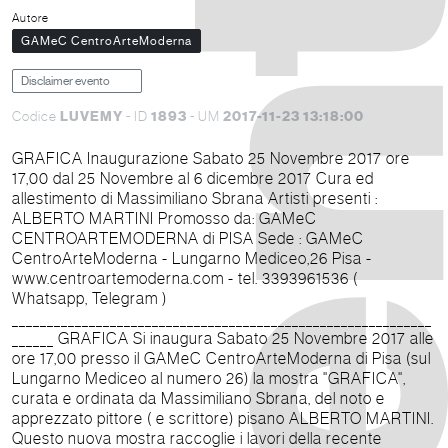
Autore
GAMeC CentroArteModerna
Disclaimer evento
LUVEMY
1893
2017-11-23 13:18:00
Codice
- ID
- UM
GRAFICA Inaugurazione Sabato 25 Novembre 2017 ore
17,00 dal 25 Novembre al 6 dicembre 2017 Cura ed
allestimento di Massimiliano Sbrana Artisti presenti :
ALBERTO MARTINI Promosso da: GAMeC
CENTROARTEMODERNA di PISA Sede : GAMeC
CentroArteModerna - Lungarno Mediceo,26 Pisa -
www.centroartemoderna.com - tel. 3393961536 (
Whatsapp, Telegram )
____________________________________________________________
______ GRAFICA Si inaugura Sabato 25 Novembre 2017 alle
ore 17,00 presso il GAMeC CentroArteModerna di Pisa (sul
Lungarno Mediceo al numero 26) la mostra "GRAFICA",
curata e ordinata da Massimiliano Sbrana, del noto e
apprezzato pittore ( e scrittore) pisano ALBERTO MARTINI.
Questo nuova mostra raccoglie i lavori della recente