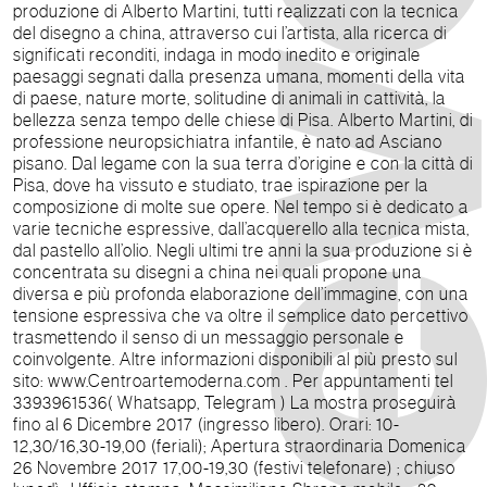
produzione di Alberto Martini, tutti realizzati con la tecnica
del disegno a china, attraverso cui l’artista, alla ricerca di
significati reconditi, indaga in modo inedito e originale
paesaggi segnati dalla presenza umana, momenti della vita
di paese, nature morte, solitudine di animali in cattività, la
bellezza senza tempo delle chiese di Pisa. Alberto Martini, di
professione neuropsichiatra infantile, è nato ad Asciano
pisano. Dal legame con la sua terra d’origine e con la città di
Pisa, dove ha vissuto e studiato, trae ispirazione per la
composizione di molte sue opere. Nel tempo si è dedicato a
varie tecniche espressive, dall’acquerello alla tecnica mista,
dal pastello all’olio. Negli ultimi tre anni la sua produzione si è
concentrata su disegni a china nei quali propone una
diversa e più profonda elaborazione dell’immagine, con una
tensione espressiva che va oltre il semplice dato percettivo
trasmettendo il senso di un messaggio personale e
coinvolgente. Altre informazioni disponibili al più presto sul
sito: www.Centroartemoderna.com . Per appuntamenti tel
3393961536( Whatsapp, Telegram ) La mostra proseguirà
fino al 6 Dicembre 2017 (ingresso libero). Orari: 10-
12,30/16,30-19,00 (feriali); Apertura straordinaria Domenica
26 Novembre 2017 17,00-19,30 (festivi telefonare) ; chiuso