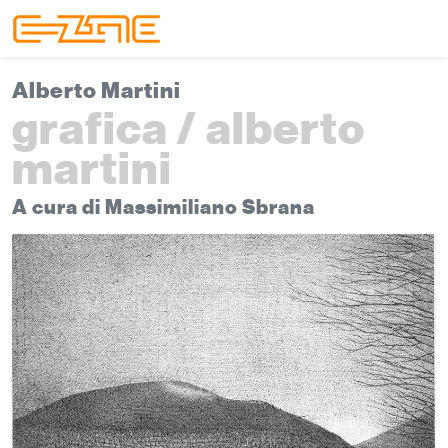
Skip to content
Skip to footer
Menu
Alberto Martini
grafica / alberto
martini
A cura di Massimiliano Sbrana