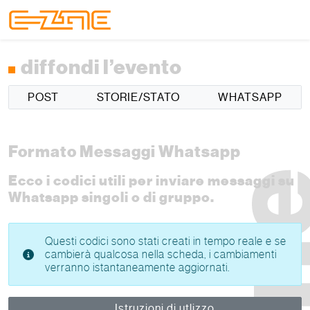
Skip to content
Skip to footer
Menu
diffondi l’evento
POST
STORIE/STATO
WHATSAPP
Formato Messaggi Whatsapp
Ecco i codici utili per inviare messaggi su
Whatsapp singoli o di gruppo.
Questi codici sono stati creati in tempo reale e se
cambierà qualcosa nella scheda, i cambiamenti
verranno istantaneamente aggiornati.
Istruzioni di utlizzo