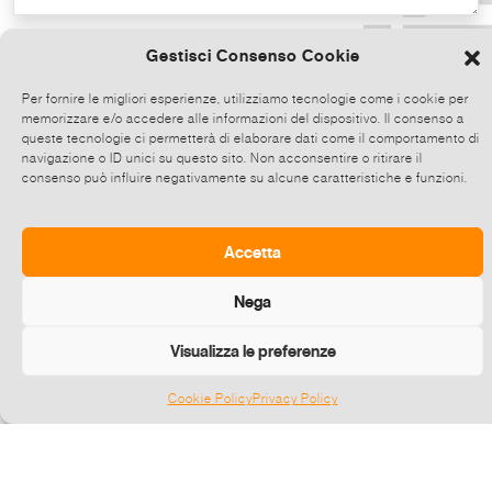
Copia il testo
Gestisci Consenso Cookie
Per fornire le migliori esperienze, utilizziamo tecnologie come i cookie per
memorizzare e/o accedere alle informazioni del dispositivo. Il consenso a
Condividi direttamente su Whatsapp,
queste tecnologie ci permetterà di elaborare dati come il comportamento di
clicca e poi scegli fino a 5 contatti alla
navigazione o ID unici su questo sito. Non acconsentire o ritirare il
consenso può influire negativamente su alcune caratteristiche e funzioni.
volta con cui condividere questo evento.
Invia
Accetta
Nega
Visualizza le preferenze
Cookie Policy
Privacy Policy
Gestisci consenso
©
2026 E-zine