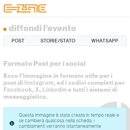
Skip to content
Skip to footer
Menu
diffondi l’evento
POST
STORIE/STATO
WHATSAPP
Formato Post per i social
Ecco l'immagine in formato utile per i
post di
Instagram
, ed i codici completi per
Facebook
,
X
,
Linkedin
e tutti i sistemi di
messaggistica.
Questa immagine è stata creata in tempo reale e
se cambierà qualcosa nella scheda, i
cambiamenti verranno istantaneamente