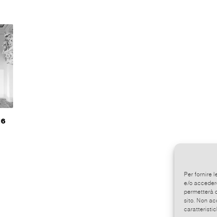
16
Per fornire 
e/o accedere
permetterà d
sito. Non ac
caratteristic