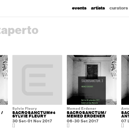
events
artists
curators
taperto
Sylvie Fleury
Memed Erdener
Anto
 /
SACROSANCTUM#4
SACROSANCTUM/
SA
SYLVIE FLEURY
MEMED ERDENER
AN
30 Set-01 Nov 2017
06-30 Set 2017
07 
[]
[]
[]