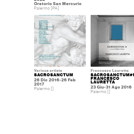
Oratorio San Mercurio
Palermo [PA]
Various artists
Francesco Lauretta
SACROSANCTUM
SACROSANCTUM#
FRANCESCO
26 Dic 2016-26 Feb
LAURETTA
2017
23 Giu-31 Ago 2016
Palermo []
Palermo []