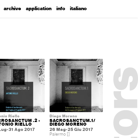
archive
application
info
italiano
nio Riello
Diego Moreno
CROSANCTUM .2 -
SACROSANCTUM.1/
TONIO RIELLO
DIEGO MORENO
Lug-31 Ago 2017
26 Mag-25 Giu 2017
Palermo []