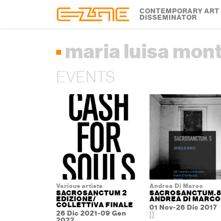
Skip to content
Skip to footer
CONTEMPORARY ART
DISSEMINATOR
maria luisa mon
EVENTS
Various artists
Andrea Di Marco
SACROSANCTUM 2
SACROSANCTUM.5
EDIZIONE/
ANDREA DI MARCO
COLLETTIVA FINALE
01 Nov-26 Dic 2017
26 Dic 2021-09 Gen
[]
2022