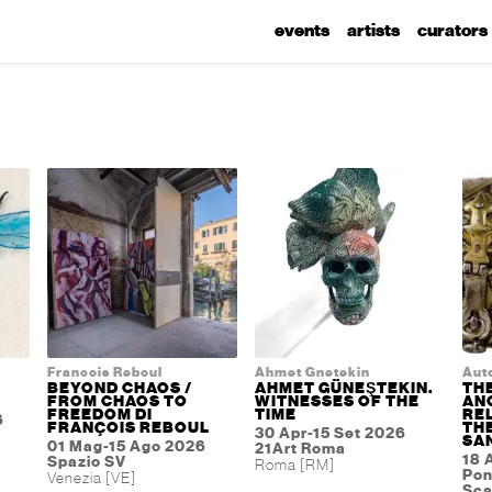
events
artists
curators
Francois Reboul
Ahmet Gnetekin
Auto
BEYOND CHAOS /
AHMET GÜNEŞTEKIN.
THE
FROM CHAOS TO
WITNESSES OF THE
AN
FREEDOM DI
TIME
RE
6
FRANÇOIS REBOUL
TH
30 Apr-15 Set 2026
SA
01 Mag-15 Ago 2026
21Art Roma
18 
Spazio SV
Roma [RM]
Pon
Venezia [VE]
Sca