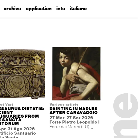
archive
application
info
italiano
ri Vari
Various artists
SAURUS PIETATIS:
PAINTING IN NAPLES
CIENT
AFTER CARAVAGGIO
LIQUARIES FROM
27 Mar-27 Set 2026
E SANCTA
Forte Pietro Leopoldo I
NTORUM
Forte dei Marmi (LU) []
Apr-31 Ago 2026
tificio Santuario
la Santa