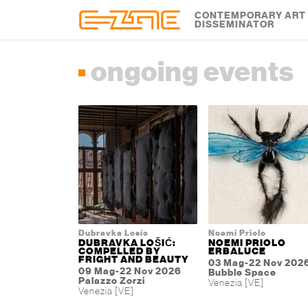
Skip to content
Skip to footer
CONTEMPORARY ART
DISSEMINATOR
ongoing events
Dubravka Losic
Noemi Priolo
DUBRAVKA LOŠIĆ:
NOEMI PRIOLO
COMPELLED BY
ERBALUCE
FRIGHT AND BEAUTY
03 Mag-22 Nov 202
09 Mag-22 Nov 2026
Bubble Space
Palazzo Zorzi
Venezia [VE]
Venezia [VE]