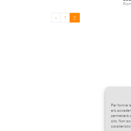
Rom
«
1
2
Per fornire 
e/o accedere
permetterà d
sito. Non ac
caratteristic