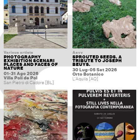
Various artists
Aavv
PHOTOGRAPHY
SPROUTED SEEDS. A
EXHIBITION SCENARI
TRIBUTE TO JOSEPH
PLACES AND FACES OF
BEUYS.
NATURE
30 Lug-05 Set 2026
01-31 Ago 2026
Orto Botanico
Villa Poli de Pol
L'Aquila [AQ]
San Pietro di Cadore [BL]