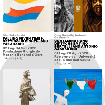
Shu Takahashi
Pino Bertelli, Antonio
Gasbarrini
FALLING SEVEN TIMES,
CONTAMINATIONS:
GETTING UP EIGHTH: SHU
DIPTYCHS BY PINO
TAKAHASHI
BERTELLI AND ANTONIO
02 Lug-04 Set 2026
GASBARRINI
Fondazione Giorgio de
01 Lug-29 Ago 2026
Marchis Bonanni d'Ocre
Rettorato dell’Università
L'Aquila [AQ]
degli Studi dell’Aquila
L'Aquila [AQ]