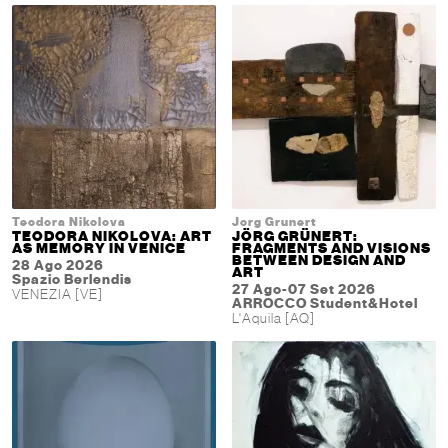
Teodora Nikolova
Jorg Grunert
TEODORA NIKOLOVA: ART
JÖRG GRÜNERT:
AS MEMORY IN VENICE
FRAGMENTS AND VISIONS
BETWEEN DESIGN AND
28 Ago 2026
ART
Spazio Berlendis
27 Ago-07 Set 2026
VENEZIA [VE]
ARROCCO Student&Hotel
L'Aquila [AQ]