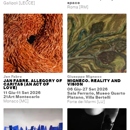
space
Gallipoli [LECCE]
Roma [RM]
Jan Fabre
Giuseppe Migneco
JAN FABRE. ALLEGORY OF
MIGNECO. REALITY AND
CARITAS (AN ACT OF
VISION
LOVE)
06 Giu-27 Set 2026
11 Giu-11 Set 2026
Sala Ferrario, Museo Quarto
21Art Montecarlo
Platano, Villa Bertelli
Monaco [MC]
Forte dei Marmi [LU]