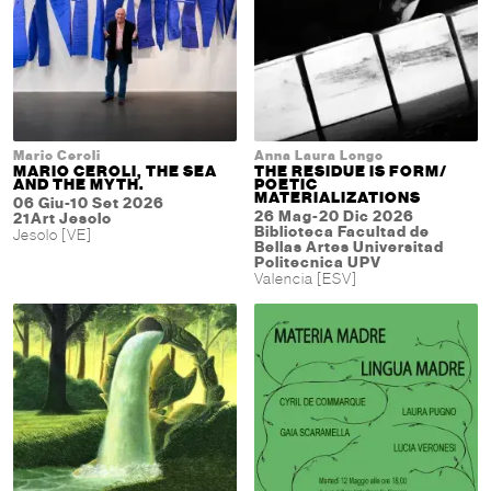
Mario Ceroli
Anna Laura Longo
MARIO CEROLI, THE SEA
THE RESIDUE IS FORM/
AND THE MYTH.
POETIC
MATERIALIZATIONS
06 Giu-10 Set 2026
26 Mag-20 Dic 2026
21Art Jesolo
Biblioteca Facultad de
Jesolo [VE]
Bellas Artes Universitad
Politecnica UPV
Valencia [ESV]