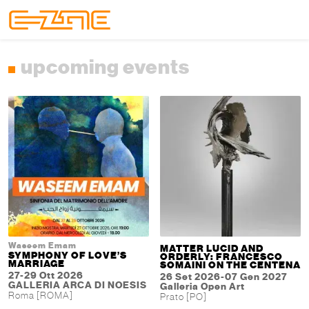
Skip to content
Skip to footer
Menu
upcoming events
Waseem Emam
MATTER LUCID AND
SYMPHONY OF LOVE’S
ORDERLY: FRANCESCO
MARRIAGE
SOMAINI ON THE CENTENA
27-29 Ott 2026
26 Set 2026-07 Gen 2027
GALLERIA ARCA DI NOESIS
Galleria Open Art
Roma [ROMA]
Prato [PO]