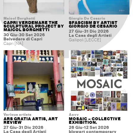
Maicol Borghetti
Giorgio De Cesario
CAPRI VERDEMARE THE
SFASCISM BY ARTIST
SCULPTURAL PROJECT BY
GIORGIO DE CESARIO
MAICOL BORGHETTI
27 Giu-31 Dic 2026
30 Giu-30 Set 2026
La Casa degli Artisti
Belvedere di Capri
Gallipoli [LECCE]
Capri [NA]
Various artists
Aavv
ARS GRATIA ARTIS, ART
MOSAIC – COLLECTIVE
REVIEW
EXHIBITION.
27 Giu-31 Dic 2026
26 Giu-12 Set 2026
La Casa degli Artisti
blowart contemporary