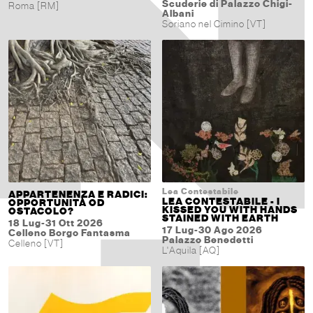
Scuderie di Palazzo Chigi-
Roma [RM]
Albani
Soriano nel Cimino [VT]
Lea Contestabile
APPARTENENZA E RADICI:
LEA CONTESTABILE - I
OPPORTUNITÀ OD
KISSED YOU WITH HANDS
OSTACOLO?
STAINED WITH EARTH
18 Lug-31 Ott 2026
17 Lug-30 Ago 2026
Celleno Borgo Fantasma
Palazzo Benedetti
Celleno [VT]
L'Aquila [AQ]