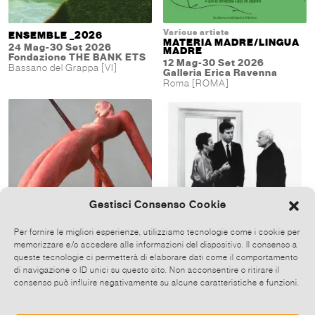
Various artists
ENSEMBLE _2026
MATERIA MADRE/LINGUA
24 Mag-30 Set 2026
MADRE
Fondazione THE BANK ETS
12 Mag-30 Set 2026
Bassano del Grappa [VI]
Galleria Erica Ravenna
Roma [ROMA]
Gestisci Consenso Cookie
Per fornire le migliori esperienze, utilizziamo tecnologie come i cookie per
memorizzare e/o accedere alle informazioni del dispositivo. Il consenso a
Tamara Kvesitadze
Various artists
queste tecnologie ci permetterà di elaborare dati come il comportamento
MEDEA FRAGMENTS OF
WORKS FROM THE
MEMORY, TAMARA
PIERONI–STIEFELMEIER
di navigazione o ID unici su questo sito. Non acconsentire o ritirare il
KVESITADZE
COLLECTION
consenso può influire negativamente su alcune caratteristiche e funzioni.
09 Mag-31 Ott 2026
09 Mag 2026-27 Set 2926
Palazzo Bragadin
Villa Pacchiani
Venezia [VE]
Santa Croce sull’Arno (PI) [PI]