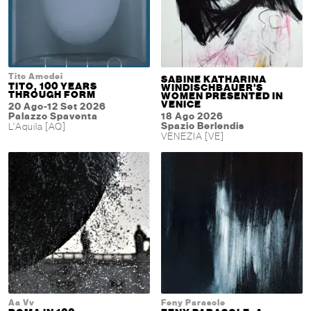
Tito Amodei
SABINE KATHARINA
TITO, 100 YEARS
WINDISCHBAUER'S
THROUGH FORM
WOMEN PRESENTED IN
VENICE
20 Ago-12 Set 2026
Palazzo Spaventa
18 Ago 2026
Spazio Berlendis
L'Aquila [AQ]
VENEZIA [VE]
Aa Vv
Feny Parasole