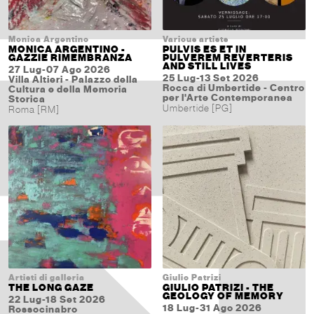
Monica Argentino
Various artists
MONICA ARGENTINO -
PULVIS ES ET IN
GAZZIE RIMEMBRANZA
PULVEREM REVERTERIS
AND STILL LIVES
27 Lug-07 Ago 2026
25 Lug-13 Set 2026
Villa Altieri - Palazzo della
Rocca di Umbertide - Centro
Cultura e della Memoria
per l'Arte Contemporanea
Storica
Umbertide [PG]
Roma [RM]
Artisti di galleria
Giulio Patrizi
THE LONG GAZE
GIULIO PATRIZI - THE
GEOLOGY OF MEMORY
22 Lug-18 Set 2026
18 Lug-31 Ago 2026
Rossocinabro