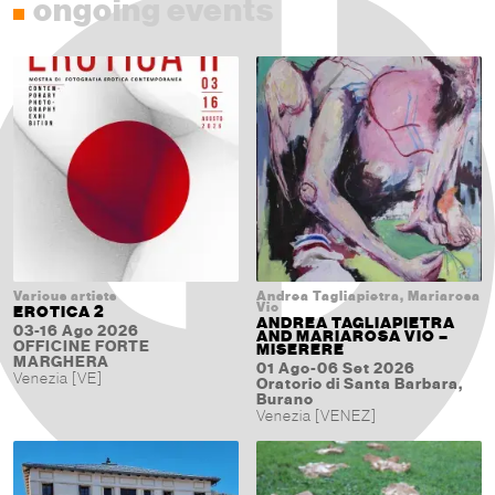
ongoing events
Various artists
Andrea Tagliapietra, Mariarosa
Vio
EROTICA 2
ANDREA TAGLIAPIETRA
03-16 Ago 2026
AND MARIAROSA VIO –
OFFICINE FORTE
MISERERE
MARGHERA
01 Ago-06 Set 2026
Venezia [VE]
Oratorio di Santa Barbara,
Burano
Venezia [VENEZ]