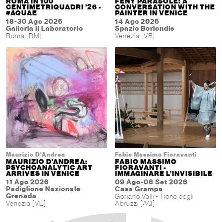
ROMA IN 100
FENY PARASOLE: A
CENTIMETRIQUADRI '26 -
CONVERSATION WITH THE
#AQUAE
PAINTER IN VENICE
18-30 Ago 2026
14 Ago 2026
Galleria Il Laboratorio
Spazio Berlendis
Roma [RM]
Venezia [VE]
Maurizio D'Andrea
Fabio Massimo Fioravanti
MAURIZIO D'ANDREA:
FABIO MASSIMO
PSYCHOANALYTIC ART
FIORAVANTI -
ARRIVES IN VENICE
IMMAGINARE L’INVISIBILE
11 Ago 2026
09 Ago-06 Set 2026
Padiglione Nazionale
Casa Grampa
Grenada
Goriano Valli - Tione degli
Venezia [VE]
Abruzzi [AQ]