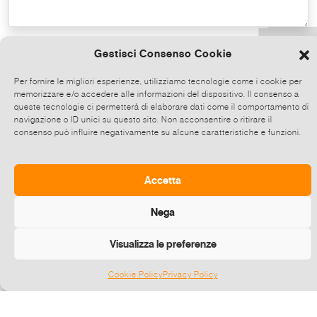
Copy the text
Gestisci Consenso Cookie
Per fornire le migliori esperienze, utilizziamo tecnologie come i cookie per
memorizzare e/o accedere alle informazioni del dispositivo. Il consenso a
Share on Whatsapp, click and then
queste tecnologie ci permetterà di elaborare dati come il comportamento di
choose up to 5 contacts at a time to share
navigazione o ID unici su questo sito. Non acconsentire o ritirare il
consenso può influire negativamente su alcune caratteristiche e funzioni.
this event.
Send
Accetta
Nega
Visualizza le preferenze
Cookie Policy
Privacy Policy
Gestisci consenso