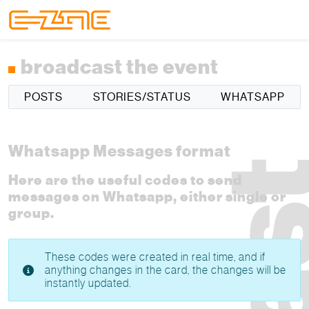
Skip to content
Skip to footer
Menu
broadcast the event
POSTS
STORIES/STATUS
WHATSAPP
Whatsapp Messages format
Here are the useful codes to send
messages on Whatsapp, either single or
group.
These codes were created in real time, and if
anything changes in the card, the changes will be
instantly updated.