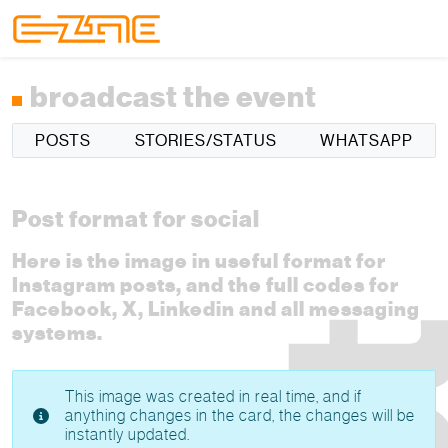
Skip to content
Skip to footer
Menu
broadcast the event
POSTS
STORIES/STATUS
WHATSAPP
Post format for social
Here is the image in useful format for
Instagram posts, and the full codes for
Facebook, X, Linkedin and all messaging
systems.
This image was created in real time, and if
anything changes in the card, the changes will be
instantly updated.