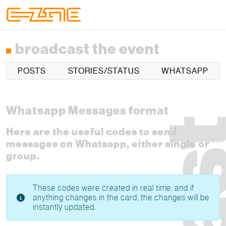
Skip to content
Skip to footer
Menu
broadcast the event
POSTS
STORIES/STATUS
WHATSAPP
Whatsapp Messages format
Here are the useful codes to send
messages on Whatsapp, either single or
group.
These codes were created in real time, and if
anything changes in the card, the changes will be
instantly updated.