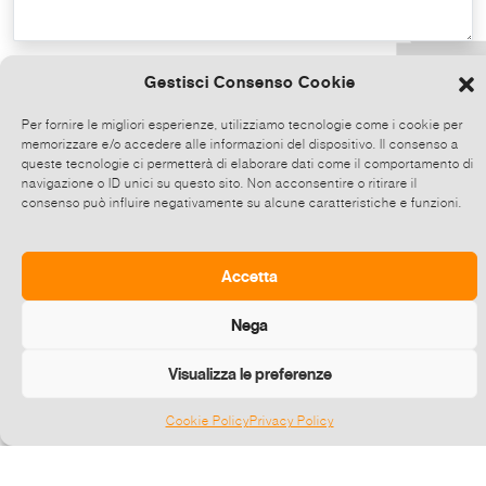
Copy the text
Gestisci Consenso Cookie
Per fornire le migliori esperienze, utilizziamo tecnologie come i cookie per
memorizzare e/o accedere alle informazioni del dispositivo. Il consenso a
Share on Whatsapp, click and then
queste tecnologie ci permetterà di elaborare dati come il comportamento di
choose up to 5 contacts at a time to share
navigazione o ID unici su questo sito. Non acconsentire o ritirare il
consenso può influire negativamente su alcune caratteristiche e funzioni.
this event.
Send
Accetta
Nega
Visualizza le preferenze
Cookie Policy
Privacy Policy
Gestisci consenso