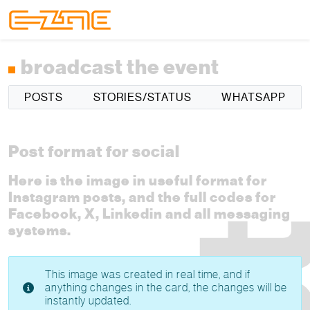
Skip to content
Skip to footer
Menu
broadcast the event
POSTS
STORIES/STATUS
WHATSAPP
Post format for social
Here is the image in useful format for
Instagram posts, and the full codes for
Facebook, X, Linkedin and all messaging
systems.
This image was created in real time, and if
anything changes in the card, the changes will be
instantly updated.