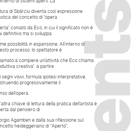
l’interno di sistemi aperti. La
ttura di Sbârciu diventa così espressione
astica del concetto di “opera
erta” coniato da Eco, in cui il significato non è
i definitivo ma si sviluppa
me possibilità in espansione. All’interno di
esto processo, lo spettatore è
iamato a compiere un’attività che Eco chiama
bduttiva creativa”: a partire
i segni visivi, formula ipotesi interpretative,
struendo progressivamente il
nso dell’opera.
'altra chiave di lettura della pratica dell’artista è
ferta dal pensiero di
orgio Agamben e dalla sua riflessione sul
ncetto heideggeriano di "Aperto",