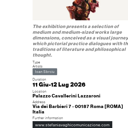
The exhibition presents a selection of
medium and medium-sized works large
dimensions, conceived as a visual journey
which pictorial practice dialogues with t
traditions of literature and philosophical
thought.
Type
Artists
Ioan Sbrciu
Duration
11 Giu-12 Lug 2026
Location
Palazzo Cavallerini Lazzaroni
Address
Via dei Barbieri 7 - 00187 Roma [ROMA]
Italia
Further information
www.stefaniavaghicomunicazione.com