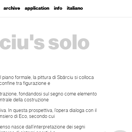
archive
application
info
italiano
ciu's solo
l piano formale, la pittura di Sbârciu si colloca
 confine tra figurazione e
trazione, fondandosi sul segno come elemento
ntrale della costruzione
siva. In questa prospettiva, l’opera dialoga con il
nsiero di Eco, secondo cui
 senso nasce dall’interpretazione dei segni