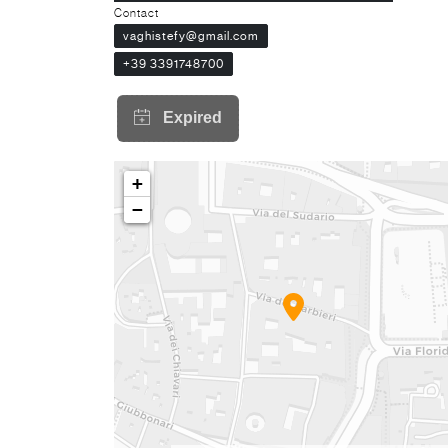
Contact
vaghistefy@gmail.com
+39 3391748700
+
−