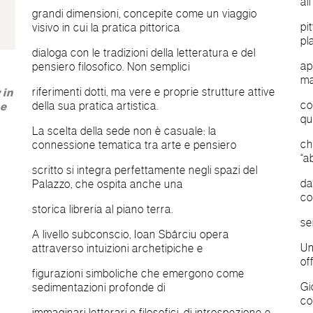
al
grandi dimensioni, concepite come un viaggio
pi
visivo in cui la pratica pittorica
pl
dialoga con le tradizioni della letteratura e del
ap
pensiero filosofico. Non semplici
ma
riferimenti dotti, ma vere e proprie strutture attive
 in
co
della sua pratica artistica.
he
qu
La scelta della sede non è casuale: la
ch
connessione tematica tra arte e pensiero
“a
scritto si integra perfettamente negli spazi del
da
Palazzo, che ospita anche una
co
storica libreria al piano terra.
se
A livello subconscio, Ioan Sbârciu opera
Un
attraverso intuizioni archetipiche e
of
figurazioni simboliche che emergono come
Gi
sedimentazioni profonde di
co
immaginari letterari e filosofici, di introspezione e