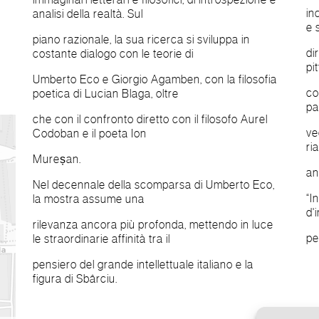
in
analisi della realtà. Sul
e 
piano razionale, la sua ricerca si sviluppa in
di
costante dialogo con le teorie di
pi
Umberto Eco e Giorgio Agamben, con la filosofia
co
poetica di Lucian Blaga, oltre
pa
che con il confronto diretto con il filosofo Aurel
ve
Codoban e il poeta Ion
ri
Mureșan.
an
Nel decennale della scomparsa di Umberto Eco,
“I
la mostra assume una
d'
rilevanza ancora più profonda, mettendo in luce
pe
le straordinarie affinità tra il
pensiero del grande intellettuale italiano e la
figura di Sbârciu.