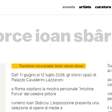
events
artists
curators
force ioan sbâr
Su
Translation not available, Italian version shown
al
Dall’ 11 giugno al 12 luglio 2026, gli storici spazi di
as
Palazzo Cavallerini Lazzaroni
ce
a Roma ospitano la mostra personale “Intuitive
vi
Force” del celebre pittore
pe
rumeno Ioan Sbârciu. L'esposizione presenta una
il
selezione di opere di medie e