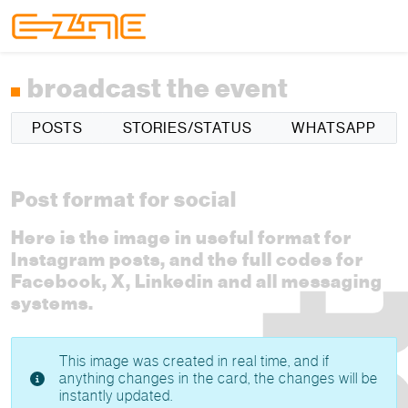
Skip to content
Skip to footer
Menu
broadcast the event
POSTS
STORIES/STATUS
WHATSAPP
Post format for social
Here is the image in useful format for
Instagram posts, and the full codes for
Facebook, X, Linkedin and all messaging
systems.
This image was created in real time, and if
anything changes in the card, the changes will be
instantly updated.