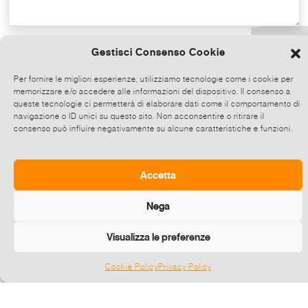
Copy the text
Gestisci Consenso Cookie
Per fornire le migliori esperienze, utilizziamo tecnologie come i cookie per
memorizzare e/o accedere alle informazioni del dispositivo. Il consenso a
Share on Whatsapp, click and then
queste tecnologie ci permetterà di elaborare dati come il comportamento di
choose up to 5 contacts at a time to share
navigazione o ID unici su questo sito. Non acconsentire o ritirare il
consenso può influire negativamente su alcune caratteristiche e funzioni.
this event.
Send
Accetta
Nega
Visualizza le preferenze
Cookie Policy
Privacy Policy
Gestisci consenso