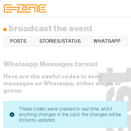
Skip to content
Skip to footer
Menu
broadcast the event
POSTS
STORIES/STATUS
WHATSAPP
Whatsapp Messages format
Here are the useful codes to send
messages on Whatsapp, either single or
group.
These codes were created in real time, and if
anything changes in the card, the changes will be
instantly updated.