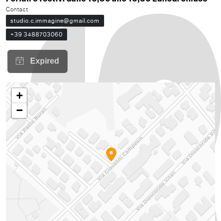
Contact
studio.c.immagine@gmail.com
+39 3488703060
+
−