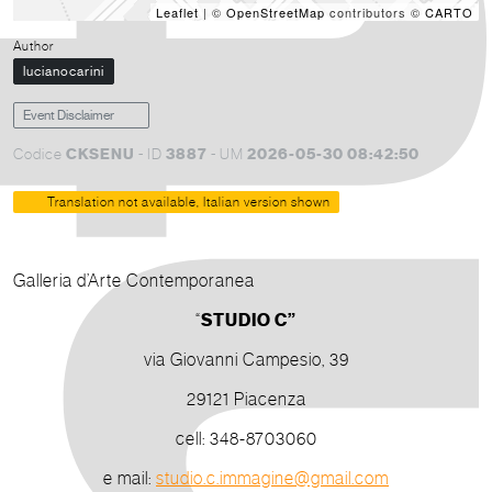
Leaflet
| ©
OpenStreetMap
contributors ©
CARTO
Author
lucianocarini
Event Disclaimer
CKSENU
3887
2026-05-30 08:42:50
Codice
- ID
- UM
Translation not available, Italian version shown
Galleria d’Arte Contemporanea
“
STUDIO C”
via Giovanni Campesio, 39
29121 Piacenza
cell: 348-8703060
e mail:
studio.c.immagine@gmail.com