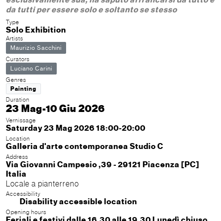
da tutti per essere solo e soltanto se stesso
Type
Solo Exhibition
Artists
Maurizio Sacchini
Curators
Luciano Carini
Genres
Painting
Duration
23 Mag-10 Giu 2026
Vernissage
Saturday 23 Mag 2026 18:00-20:00
Location
Galleria d'arte contemporanea Studio C
Address
Via Giovanni Campesio ,39 - 29121 Piacenza [PC]
Italia
Locale a pianterreno
Accessibility
Disability accessible location
Opening hours
Feriali e festivi dalle 16,30 alle 19,30 Lunedì chiuso