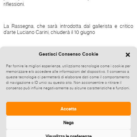
riflessioni.
La Rassegna, che sarà introdotta dal gallerista e critico
d’arte Luciano Carini, chiuderà il 10 giugno
Gestisci Consenso Cookie
ORARI: feriali e festivi dalle 16,30 alle 19,30
Lunedì, giorno di chiusura
Per fornire le migliori esperienze, utilizziamo tecnologie come i cookie per
memorizzare e/o accedere alle informazioni del dispositivo. Il consenso a
queste tecnologie ci permetterà di elaborare dati come il comportamento
di navigazione o ID unici su questo sito. Non acconsentire o ritirare il
consenso può influire negativamente su alcune caratteristiche e funzioni.
Accetta
Nega
Visualizza le preferenze