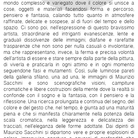
mondo complesso e variegato dove il colore si unisce a
cose, oggetti e materiali facendosi forma e percorso,
pensiero e fantasia, calando tutto quanto in atmosfere
raffinate, delicate e sospese, al di fuori del tempo e dello
spazio. Ci sono poi, nell'espressione di questo bravissimo
artista, straordinarie ed intriganti evanescenze, lente e
graduali dissolvenze delle immagini, diafane e rarefatte
trasparenze che non sono per nulla casuali o involontarie,
ma che rappresentano, invece, la ferma e precisa volontà
dell'artista di essere e stare sempre dalla parte della pittura,
di viverla e praticarla in ogni attimo e in ogni momento
seguendone fasi e mutamenti. Così, sulle luminose pareti
della galleria sfilano, una ad una, le immagini di Maurizio
Sacchini e sono scenografiche visioni, campiture
cromatiche e libere costruzioni della mente dove la realtà si
confonde con il sogno e la fantasia, con il pensiero e la
riflessione. Una ricerca prolungata e continua del segno, del
colore e del gesto che, nel tempo, è giunta ad una maturità
piena e che si manifesta chiaramente nella potenza della
scala cromatica, nella leggerezza e delicatezza dei
tracciati, nell'eleganza delle forme adottate. Dai dipinti di
Maurizio Sacchini si dipartono vere e proprie esplosioni di