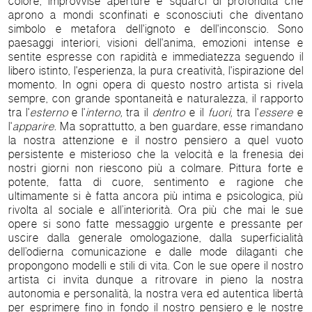
colore, improvvise aperture e squarci di profondità che
aprono a mondi sconfinati e sconosciuti che diventano
simbolo e metafora dell'ignoto e dell'inconscio. Sono
paesaggi interiori, visioni dell'anima, emozioni intense e
sentite espresse con rapidità e immediatezza seguendo il
libero istinto, l'esperienza, la pura creatività, l'ispirazione del
momento. In ogni opera di questo nostro artista si rivela
sempre, con grande spontaneità e naturalezza, il rapporto
tra l'
esterno
e l'
interno,
tra il
dentro
e il
fuori,
tra l'
essere
e
l'
apparire.
Ma soprattutto, a ben guardare, esse rimandano
la nostra attenzione e il nostro pensiero a quel vuoto
persistente e misterioso che la velocità e la frenesia dei
nostri giorni non riescono più a colmare. Pittura forte e
potente, fatta di cuore, sentimento e ragione che
ultimamente si è fatta ancora più intima e psicologica, più
rivolta al sociale e all’interiorità. Ora più che mai le sue
opere si sono fatte messaggio urgente e pressante per
uscire dalla generale omologazione, dalla superficialità
dell’odierna comunicazione e dalle mode dilaganti che
propongono modelli e stili di vita. Con le sue opere il nostro
artista ci invita dunque a ritrovare in pieno la nostra
autonomia e personalità, la nostra vera ed autentica libertà
per esprimere fino in fondo il nostro pensiero e le nostre