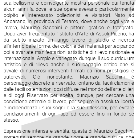
sua bellissima e coinvolgente mostra personale qui tenuta
alcuni anni fa dove le sue opere avevano particolarmente
colpito e interessato collezionisti e visitatori. Nato ad
Ancarano, in provincia di Teramo, dove anche oggi vive e
lavora, Maurizio Sacchini è pittore, grafico e fotografo.
Dopo aver frequentato l'Istituto d'Arte di Ascoli Piceno, ha
da subito iniziato un lungo lavoro di studio e ricerca
all'interno delle forme, dei colori e dei materiali partecipando
poi a svariate manifestazioni artistiche di rilievo nazionale e
internazionale. Ampio e variegato, dunque, il suo curriculum
artistico e di rilievo anche il suo bagaglio critico che si
avvale di numerosi interventi firmati da nomi prestigiosi e
autorevoli. Ciò nonostante, Maurizio Sacchini è
personaggio discreto e riservato, lontano dai facili clamori e
dalle facili ostentazioni così diffuse nel mondo dell'arte di ieri
e di oggi. Riservato per scelta, dunque, per cercare una
condizione ottimale di lavoro, per seguire in assoluta libertà
e indipendenza i suoi sogni e la sue riflessioni, per evitare
condizionamenti di ogni tipo ed essere fino in fondo se
stesso.
Espressione intensa e sentita, questa di Maurizio Sacchini,
sostenuta sempre da grande rigore e grande cultura, che