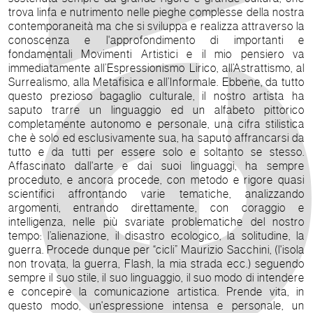
trova linfa e nutrimento nelle pieghe complesse della nostra
contemporaneità ma che si sviluppa e realizza attraverso la
conoscenza e l'approfondimento di importanti e
fondamentali Movimenti Artistici e il mio pensiero va
immediatamente all’Espressionismo Lirico, all’Astrattismo, al
Surrealismo, alla Metafisica e all’Informale. Ebbene, da tutto
questo prezioso bagaglio culturale, il nostro artista ha
saputo trarre un linguaggio ed un alfabeto pittorico
completamente autonomo e personale, una cifra stilistica
che è solo ed esclusivamente sua, ha saputo affrancarsi da
tutto e da tutti per essere solo e soltanto se stesso.
Affascinato dall'arte e dai suoi linguaggi, ha sempre
proceduto, e ancora procede, con metodo e rigore quasi
scientifici affrontando varie tematiche, analizzando
argomenti, entrando direttamente, con coraggio e
intelligenza, nelle più svariate problematiche del nostro
tempo: l’alienazione, il disastro ecologico, la solitudine, la
guerra. Procede dunque per “cicli” Maurizio Sacchini, (l'isola
non trovata, la guerra, Flash, la mia strada ecc.) seguendo
sempre il suo stile, il suo linguaggio, il suo modo di intendere
e concepire la comunicazione artistica. Prende vita, in
questo modo, un'espressione intensa e personale, un