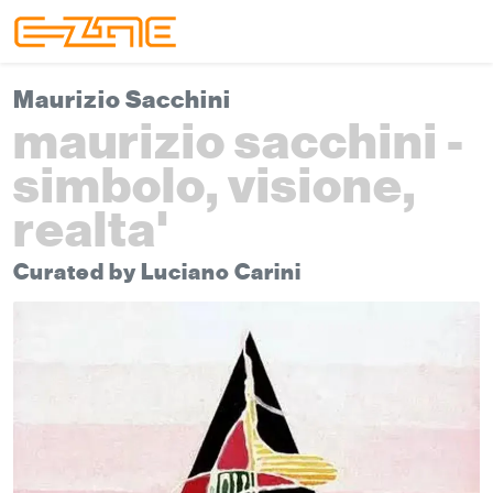
Skip to content
Skip to footer
Menu
Maurizio Sacchini
maurizio sacchini -
simbolo, visione,
realta'
Curated by Luciano Carini