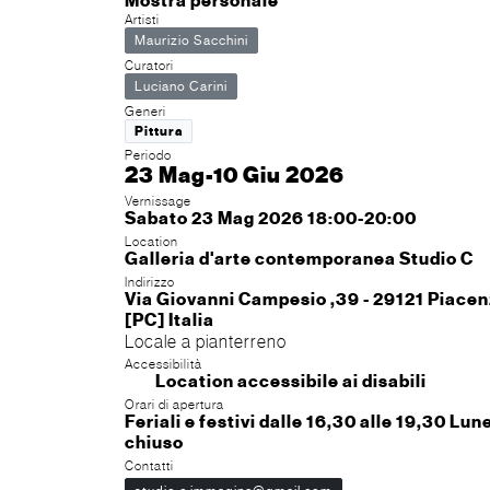
Mostra personale
Artisti
Maurizio Sacchini
Curatori
Luciano Carini
Generi
Pittura
Periodo
23 Mag-10 Giu 2026
Vernissage
Sabato 23 Mag 2026 18:00-20:00
Location
Galleria d'arte contemporanea Studio C
Indirizzo
Via Giovanni Campesio ,39 - 29121 Piace
[PC] Italia
Locale a pianterreno
Accessibilità
Location accessibile ai disabili
Orari di apertura
Feriali e festivi dalle 16,30 alle 19,30 Lun
chiuso
Contatti