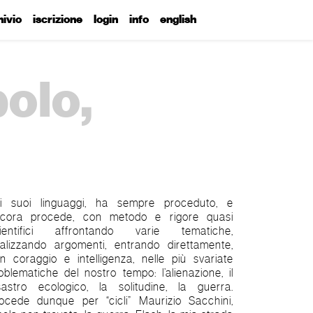
hivio
iscrizione
login
info
english
bolo,
i suoi linguaggi, ha sempre proceduto, e
cora procede, con metodo e rigore quasi
ientifici affrontando varie tematiche,
alizzando argomenti, entrando direttamente,
n coraggio e intelligenza, nelle più svariate
oblematiche del nostro tempo: l’alienazione, il
sastro ecologico, la solitudine, la guerra.
ocede dunque per “cicli” Maurizio Sacchini,