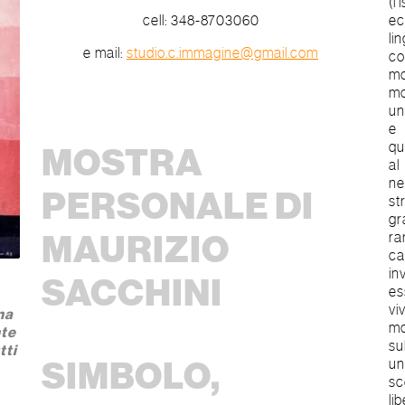
(l
cell: 348-8703060
ec
li
e mail:
studio.c.immagine@gmail.com
co
mo
mo
un
e 
qu
MOSTRA
al
ne
PERSONALE DI
st
gr
MAURIZIO
ra
ca
in
SACCHINI
es
vi
na
mo
nte
su
tti
SIMBOLO,
un
sc
li