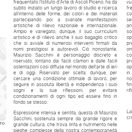
frequentato l'Istituto d'Arte di Ascoli Piceno, ha da
vu
subito iniziato un lungo lavoro di studio e ricerca
fr
all'interno delle forme, dei colori e dei materiali
co
partecipando poi a svariate manifestazioni
se
artistiche di rilievo nazionale e internazionale.
an
Ampio e variegato, dunque, il suo curriculum
so
artistico e di rilievo anche il suo bagaglio critico
o
che si avvale di numerosi interventi firmati da
p
nomi prestigiosi e autorevoli. Ciò nonostante,
om
Maurizio Sacchini è personaggio discreto e
co
riservato, lontano dai facili clamori e dalle facili
pr
ostentazioni così diffuse nel mondo dell'arte di ieri
op
e di oggi. Riservato per scelta, dunque, per
in
cercare una condizione ottimale di lavoro, per
no
seguire in assoluta libertà e indipendenza i suoi
fi
sogni e la sue riflessioni, per evitare
rif
condizionamenti di ogni tipo ed essere fino in
fondo se stesso.
La
Espressione intensa e sentita, questa di Maurizio
cr
Sacchini, sostenuta sempre da grande rigore e
TO
grande cultura, che trova linfa e nutrimento nelle
pieghe complesse della nostra contemporaneità