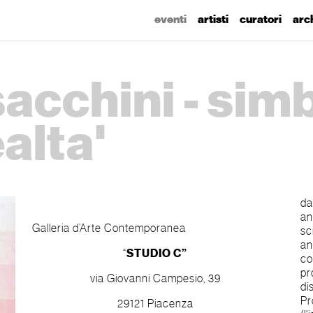
eventi
artisti
curatori
arc
acchini - sim
ealta'
da
an
Galleria d’Arte Contemporanea
sc
an
“
STUDIO C”
co
pr
via Giovanni Campesio, 39
di
Pr
29121 Piacenza