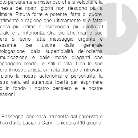
oto persistente e misterioso che la velocità e la
enesia dei nostri giorni non riescono più a
lmare. Pittura forte e potente, fatta di cuore,
ntimento e ragione che ultimamente si è fatta
cora più intima e psicologica, più rivolta al
ciale e all’interiorità. Ora più che mai le sue
pere si sono fatte messaggio urgente e
ressante per uscire dalla generale
ologazione, dalla superficialità dell’odierna
municazione e dalle mode dilaganti che
opongono modelli e stili di vita. Con le sue
ere il nostro artista ci invita dunque a ritrovare
 pieno la nostra autonomia e personalità, la
stra vera ed autentica libertà per esprimere
no in fondo il nostro pensiero e le nostre
lessioni.
 Rassegna, che sarà introdotta dal gallerista e
itico d’arte Luciano Carini, chiuderà il 10 giugno