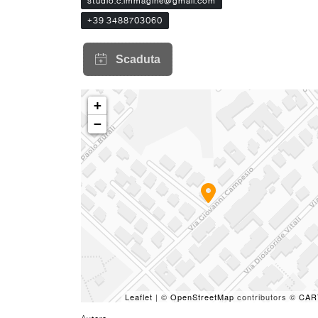
studio.c.immagine@gmail.com
+39 3488703060
+
−
Leaflet
| ©
OpenStreetMap
contributors ©
CAR