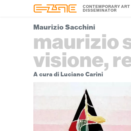
Skip to content
Skip to footer
CONTEMPORARY ART
DISSEMINATOR
Maurizio Sacchini
maurizio s
visione, r
A cura di Luciano Carini