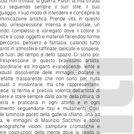
'isola non trovata, la guerra, Flash, la mia strada
c.) seguendo sempre il suo stile, il suo
nguaggio, il suo modo di intendere e concepire la
municazione artistica. Prende vita, in questo
do, un'espressione intensa e personale, un
ndo complesso e variegato dove il colore si
isce a cose, oggetti e materiali facendosi forma
percorso, pensiero e fantasia, calando tutto
anto in atmosfere raffinate, delicate e sospese,
 di fuori del tempo e dello spazio. Ci sono poi,
ll'espressione di questo bravissimo artista,
raordinarie ed intriganti evanescenze, lente e
aduali dissolvenze delle immagini, diafane e
refatte trasparenze che non sono per nulla
suali o involontarie, ma che rappresentano,
vece, la ferma e precisa volontà dell'artista di
sere e stare sempre dalla parte della pittura, di
verla e praticarla in ogni attimo e in ogni
mento seguendone fasi e mutamenti. Così,
lle luminose pareti della galleria sfilano, una ad
a, le immagini di Maurizio Sacchini e sono
enografiche visioni, campiture cromatiche e
bere costruzioni della mente dove la realtà si