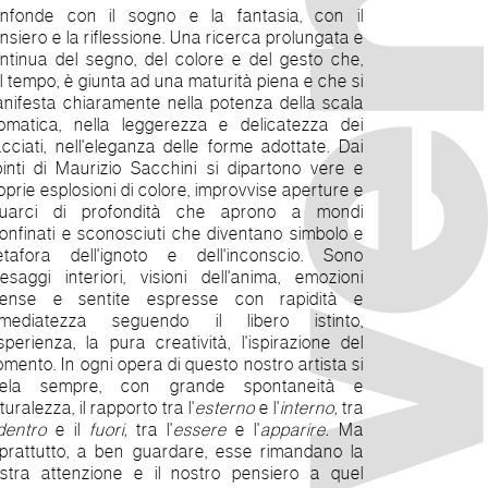
nfonde con il sogno e la fantasia, con il
nsiero e la riflessione. Una ricerca prolungata e
ntinua del segno, del colore e del gesto che,
l tempo, è giunta ad una maturità piena e che si
nifesta chiaramente nella potenza della scala
omatica, nella leggerezza e delicatezza dei
acciati, nell'eleganza delle forme adottate. Dai
pinti di Maurizio Sacchini si dipartono vere e
oprie esplosioni di colore, improvvise aperture e
uarci di profondità che aprono a mondi
onfinati e sconosciuti che diventano simbolo e
tafora dell'ignoto e dell'inconscio. Sono
esaggi interiori, visioni dell'anima, emozioni
tense e sentite espresse con rapidità e
mediatezza seguendo il libero istinto,
esperienza, la pura creatività, l'ispirazione del
mento. In ogni opera di questo nostro artista si
ivela sempre, con grande spontaneità e
turalezza, il rapporto tra l'
esterno
e l'
interno,
tra
dentro
e il
fuori,
tra l'
essere
e l'
apparire.
Ma
prattutto, a ben guardare, esse rimandano la
stra attenzione e il nostro pensiero a quel