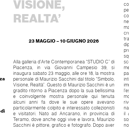
VISIONE,
co
pe
REALTA’
co
ne
ma
cr
tr
23 MAGGIO – 10 GIUGNO 2026
di
pr
sq
Alla galleria d'Arte Contemporanea “STUDIO C” di
sc
Piacenza, in via Giovanni Campesio 39, si
me
inaugura sabato 23 maggio, alle ore 18, la mostra
pa
nza
personale di Maurizio Sacchini dal titolo “Simbolo,
in
Visione, Realtà”. Questo di Maurizio Sacchini è un
im
gradito ritorno a Piacenza dopo la sua bellissima
l'
e coinvolgente mostra personale qui tenuta
mo
alcuni anni fa dove le sue opere avevano
r
particolarmente colpito e interessato collezionisti
na
edì
e visitatori. Nato ad Ancarano, in provincia di
il
Teramo, dove anche oggi vive e lavora, Maurizio
so
Sacchini è pittore, grafico e fotografo. Dopo aver
no