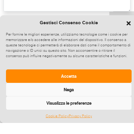
Copy the text
Gestisci Consenso Cookie
Per fornire le migliori esperienze, utilizziamo tecnologie come i cookie per
memorizzare e/o accedere alle informazioni del dispositivo. Il consenso a
Share on Whatsapp, click and then
queste tecnologie ci permetterà di elaborare dati come il comportamento di
choose up to 5 contacts at a time to share
navigazione o ID unici su questo sito. Non acconsentire o ritirare il
consenso può influire negativamente su alcune caratteristiche e funzioni.
this event.
Send
Accetta
Nega
Visualizza le preferenze
Cookie Policy
Privacy Policy
Gestisci consenso