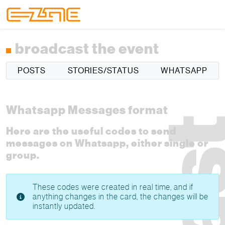
Skip to content
Skip to footer
Menu
broadcast the event
POSTS
STORIES/STATUS
WHATSAPP
Whatsapp Messages format
Here are the useful codes to send
messages on Whatsapp, either single or
group.
These codes were created in real time, and if
anything changes in the card, the changes will be
instantly updated.