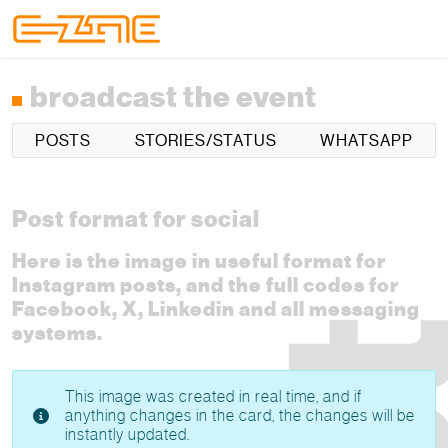
Skip to content
Skip to footer
Menu
broadcast the event
POSTS
STORIES/STATUS
WHATSAPP
Post format for social
Here is the image in useful format for
Instagram posts, and the full codes for
Facebook, X, Linkedin and all messaging
systems.
This image was created in real time, and if
anything changes in the card, the changes will be
instantly updated.