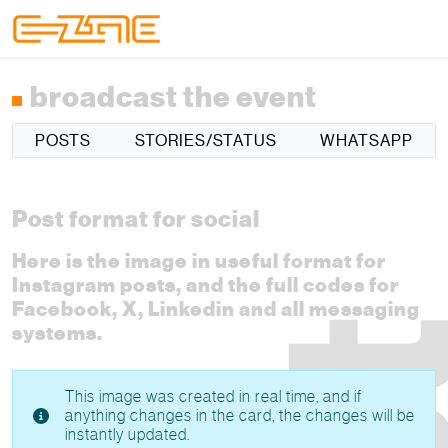
Skip to content
Skip to footer
Menu
broadcast the event
POSTS
STORIES/STATUS
WHATSAPP
Post format for social
Here is the image in useful format for
Instagram posts, and the full codes for
Facebook, X, Linkedin and all messaging
systems.
This image was created in real time, and if
anything changes in the card, the changes will be
instantly updated.