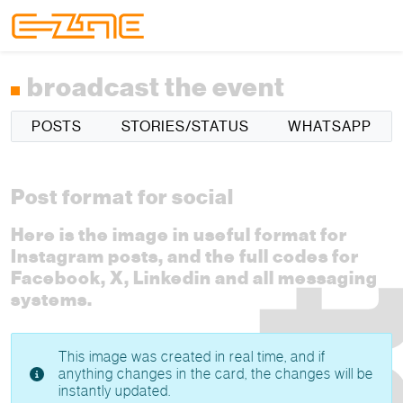
Skip to content
Skip to footer
Menu
broadcast the event
POSTS
STORIES/STATUS
WHATSAPP
Post format for social
Here is the image in useful format for
Instagram posts, and the full codes for
Facebook, X, Linkedin and all messaging
systems.
This image was created in real time, and if
anything changes in the card, the changes will be
instantly updated.