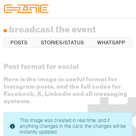
Skip to content
Skip to footer
Menu
broadcast the event
POSTS
STORIES/STATUS
WHATSAPP
Post format for social
Here is the image in useful format for
Instagram posts, and the full codes for
Facebook, X, Linkedin and all messaging
systems.
This image was created in real time, and if
anything changes in the card, the changes will be
instantly updated.