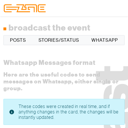
Skip to content
Skip to footer
Menu
broadcast the event
POSTS
STORIES/STATUS
WHATSAPP
Whatsapp Messages format
Here are the useful codes to send
messages on Whatsapp, either single or
group.
These codes were created in real time, and if
anything changes in the card, the changes will be
instantly updated.