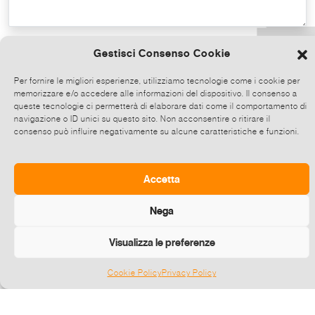
Copy the text
Gestisci Consenso Cookie
Per fornire le migliori esperienze, utilizziamo tecnologie come i cookie per
memorizzare e/o accedere alle informazioni del dispositivo. Il consenso a
Share on Whatsapp, click and then
queste tecnologie ci permetterà di elaborare dati come il comportamento di
choose up to 5 contacts at a time to share
navigazione o ID unici su questo sito. Non acconsentire o ritirare il
consenso può influire negativamente su alcune caratteristiche e funzioni.
this event.
Send
Accetta
Nega
Visualizza le preferenze
Cookie Policy
Privacy Policy
Gestisci consenso