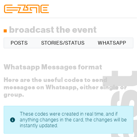
Skip to content
Skip to footer
Menu
broadcast the event
POSTS
STORIES/STATUS
WHATSAPP
Whatsapp Messages format
Here are the useful codes to send
messages on Whatsapp, either single or
group.
These codes were created in real time, and if
anything changes in the card, the changes will be
instantly updated.