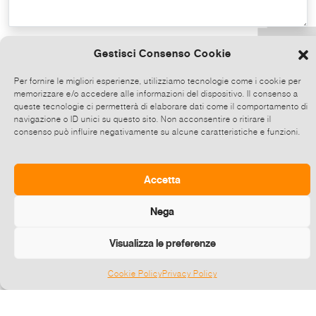
Copy the text
Gestisci Consenso Cookie
Per fornire le migliori esperienze, utilizziamo tecnologie come i cookie per
memorizzare e/o accedere alle informazioni del dispositivo. Il consenso a
Share on Whatsapp, click and then
queste tecnologie ci permetterà di elaborare dati come il comportamento di
choose up to 5 contacts at a time to share
navigazione o ID unici su questo sito. Non acconsentire o ritirare il
consenso può influire negativamente su alcune caratteristiche e funzioni.
this event.
Send
Accetta
Nega
Visualizza le preferenze
Cookie Policy
Privacy Policy
Gestisci consenso