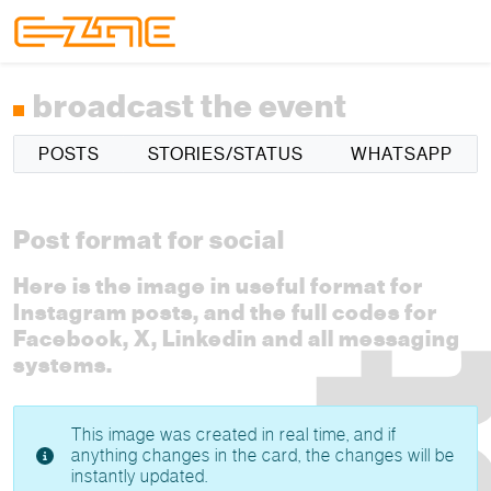
Skip to content
Skip to footer
Menu
broadcast the event
POSTS
STORIES/STATUS
WHATSAPP
Post format for social
Here is the image in useful format for
Instagram posts, and the full codes for
Facebook, X, Linkedin and all messaging
systems.
This image was created in real time, and if
anything changes in the card, the changes will be
instantly updated.