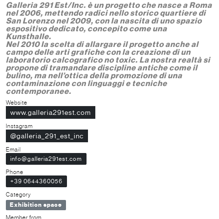
Galleria 291 Est/Inc. è un progetto che nasce a Roma
nel 2006, mettendo radici nello storico quartiere di
San Lorenzo nel 2009, con la nascita di uno spazio
espositivo dedicato, concepito come una
Kunsthalle.
Nel 2010 la scelta di allargare il progetto anche al
campo delle arti grafiche con la creazione di un
laboratorio calcografico no toxic. La nostra realtà si
propone di tramandare discipline antiche come il
bulino, ma nell’ottica della promozione di una
contaminazione con linguaggi e tecniche
contemporanee.
Website
www.galleria291est.com
Instagram
@galleria_291_est_inc
Email
info@galleria291est.com
Phone
+39 0644360056
Category
Exhibition space
Member from