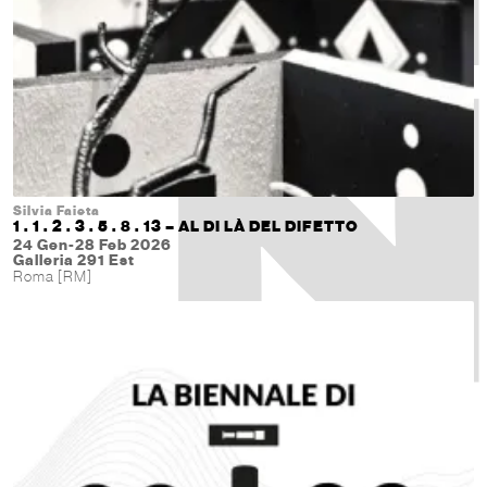
Silvia Faieta
1 . 1 . 2 . 3 . 5 . 8 . 13 – AL DI LÀ DEL DIFETTO
24 Gen-28 Feb 2026
Galleria 291 Est
Roma [RM]