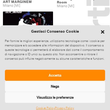
ART MARGINEM
Room
Milano [MI]
Milano [MI]
Gestisci Consenso Cookie
Per fornire le migliori esperienze, utilizziamo tecnologie come i cookie per
memorizzare e/o accedere alle informazioni del dispositivo. Il consenso a
queste tecnologie ci permetterà di elaborare dati come il comportamento
di navigazione o ID unici su questo sito. Non acconsentire o ritirare il
consenso può influire negativamente su alcune caratteristiche e funzioni.
Various artists
WHO ARE YOU – THE 60TH
ANNIVERSARY
Accetta
22-26 Nov 2023
Spazio Ex Fornace Gola
Milano [MI]
Nega
Visualizza le preferenze
Cookie Policy
Privacy Policy
©
2026 E-zine