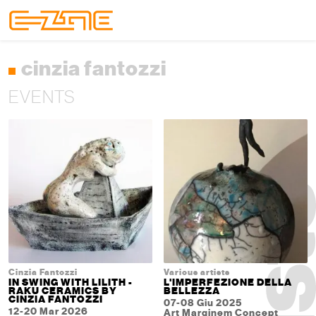
Skip to content
Skip to footer
Menu
cinzia fantozzi
EVENTS
Cinzia Fantozzi
Various artists
IN SWING WITH LILITH -
L'IMPERFEZIONE DELLA
RAKU CERAMICS BY
BELLEZZA
CINZIA FANTOZZI
07-08 Giu 2025
12-20 Mar 2026
Art Marginem Concept