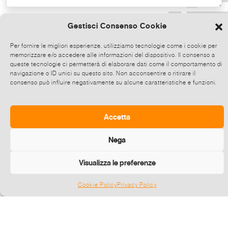
Copia il testo
Gestisci Consenso Cookie
Per fornire le migliori esperienze, utilizziamo tecnologie come i cookie per
memorizzare e/o accedere alle informazioni del dispositivo. Il consenso a
Condividi direttamente su Whatsapp,
queste tecnologie ci permetterà di elaborare dati come il comportamento di
clicca e poi scegli fino a 5 contatti alla
navigazione o ID unici su questo sito. Non acconsentire o ritirare il
consenso può influire negativamente su alcune caratteristiche e funzioni.
volta con cui condividere questo evento.
Invia
Accetta
Nega
Visualizza le preferenze
Cookie Policy
Privacy Policy
Gestisci consenso
©
2026 E-zine