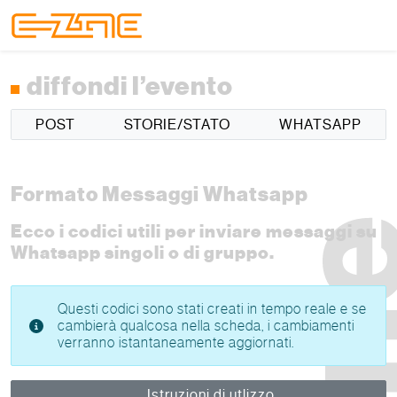
Skip to content
Skip to footer
Menu
diffondi l’evento
POST
STORIE/STATO
WHATSAPP
Formato Messaggi Whatsapp
Ecco i codici utili per inviare messaggi su
Whatsapp singoli o di gruppo.
Questi codici sono stati creati in tempo reale e se
cambierà qualcosa nella scheda, i cambiamenti
verranno istantaneamente aggiornati.
Istruzioni di utlizzo