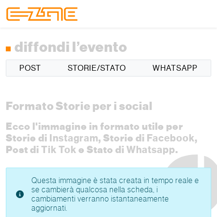
Skip to content
Skip to footer
Menu
diffondi l’evento
POST
STORIE/STATO
WHATSAPP
Formato Storie per i social
Ecco l'immagine in formato utile per
Storie di
Instagram
, Storie di
Facebook
,
Post di
Tik Tok
e Stato di
Whatsapp
.
Questa immagine è stata creata in tempo reale e
se cambierà qualcosa nella scheda, i
cambiamenti verranno istantaneamente
aggiornati.