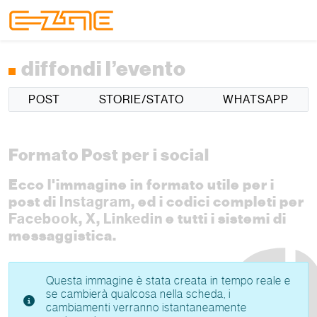
Skip to content
Skip to footer
Menu
diffondi l’evento
POST
STORIE/STATO
WHATSAPP
Formato Post per i social
Ecco l'immagine in formato utile per i
post di
Instagram
, ed i codici completi per
Facebook
,
X
,
Linkedin
e tutti i sistemi di
messaggistica.
Questa immagine è stata creata in tempo reale e
se cambierà qualcosa nella scheda, i
cambiamenti verranno istantaneamente