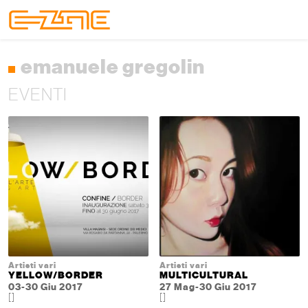
Skip to content
Skip to footer
Menu
emanuele gregolin
EVENTI
Artisti vari
Artisti vari
YELLOW/BORDER
MULTICULTURAL
03-30 Giu 2017
27 Mag-30 Giu 2017
[]
[]