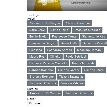
Tipologia
Artisti
Alessandro Di Giugno
Alfonso Siracusa
Dario Brevi
Davide Ferro
Emanuele Gregolin
Emilio Triolo
Francesco Conte
Gianantonio Abat
Gianfranco Sergio
Gianni Cella
Giuseppe Vassal
Lele Picà
Leonardo Santoli
Massimo Romani
Mauro Rea
Olinsky
Paola Schillaci
Riccardo Paternò Castello
Rosita Morandi
Sabrina Romanò
Simone Geraci
Simone Stuto
Stefania Romano
Tiziana Battaglia
Tommaso Chiappa
Vittorio Valente
Curatori
Alessandro Di Giugno
Tommaso Chiappa
Generi
Pittura