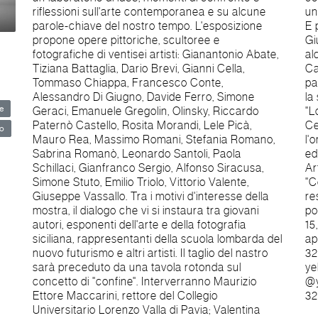
riflessioni sull'arte contemporanea e su alcune
un video-mapping a cura dell'artista Cinzia Conte.
parole-chiave del nostro tempo. L'esposizione
E per finire performance e racconti dagli attori
propone opere pittoriche, scultoree e
Giuseppe Santostefano e Filippo La Porta e da
fotografiche di ventisei artisti: Gianantonio Abate,
alcune studentesse del Liceo linguistico "Ninni
Tiziana Battaglia, Dario Brevi, Gianni Cella,
Cassarà" di Palermo. L'iniziativa è realizzata con il
Tommaso Chiappa, Francesco Conte,
patrocinio dell'Ordine dei Medici di Palermo, con
Alessandro Di Giugno, Davide Ferro, Simone
la sponsorizzazione del Collegio universitario
e
Geraci, Emanuele Gregolin, Olinsky, Riccardo
"Lorenzo Valla" di Pavia e in collaborazione con il
Paternò Castello, Rosita Morandi, Lele Picà,
Centro d'Arte Malagnini di Saronno (VA),
lo
Mauro Rea, Massimo Romani, Stefania Romano,
l'organizzazione umanitaria Life and Life, la casa
Sabrina Romanò, Leonardo Santoli, Paola
editrice People & Humanities, la Galleria La Piana
Schillaci, Gianfranco Sergio, Alfonso Siracusa,
Arte Contemporanea e il Comitato Civico
Simone Stuto, Emilio Triolo, Vittorio Valente,
"Cominciamo dal quartiere" di Palermo. La mostra
Giuseppe Vassallo. Tra i motivi d'interesse della
resterà aperta al pubblico fino al 30 giugno e
mostra, il dialogo che vi si instaura tra giovani
potrà essere visitata martedì e giovedì dalle ore
autori, esponenti dell'arte e della fotografia
15,00 alle ore 18,00. Gli altri giorni su
siciliana, rappresentanti della scuola lombarda del
appuntamento. Per informazioni e appuntamenti:
nuovo futurismo e altri artisti. Il taglio del nastro
320 3733769. Info e contatti Mail:
sarà preceduto da una tavola rotonda sul
yellow.2017.palermo@gmail.com Facebook:
concetto di "confine". Interverranno Maurizio
@yellow2017palermo Instagram: 2017yellow cell:
Ettore Maccarini, rettore del Collegio
32
Universitario Lorenzo Valla di Pavia; Valentina