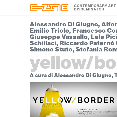
Skip to content
Skip to footer
CONTEMPORARY ART
DISSEMINATOR
Alessandro Di Giugno, Alfon
Emilio Triolo, Francesco Co
Giuseppe Vassallo, Lele Pic
Schillaci, Riccardo Paternò
Simone Stuto, Stefania Rom
yellow/bo
A cura di Alessandro Di Giugno