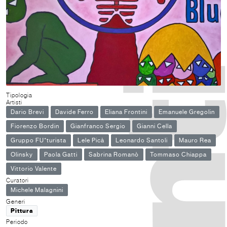
Tipologia
Artisti
Dario Brevi
Davide Ferro
Eliana Frontini
Emanuele Gregolin
Fiorenzo Bordin
Gianfranco Sergio
Gianni Cella
Gruppo FU*turista
Lele Picà
Leonardo Santoli
Mauro Rea
Olinsky
Paola Gatti
Sabrina Romanò
Tommaso Chiappa
Vittorio Valente
Curatori
Michele Malagnini
Generi
Pittura
Periodo