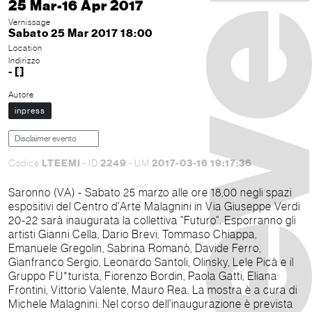
25 Mar-16 Apr 2017
Vernissage
Sabato 25 Mar 2017 18:00
Location
Indirizzo
- []
Autore
inpress
Disclaimer evento
LTEEMI
2249
2017-03-16 19:17:36
Codice
- ID
- UM
Saronno (VA) - Sabato 25 marzo alle ore 18,00 negli spazi
espositivi del Centro d'Arte Malagnini in Via Giuseppe Verdi
20-22 sarà inaugurata la collettiva "Futuro". Esporranno gli
artisti Gianni Cella, Dario Brevi, Tommaso Chiappa,
Emanuele Gregolin, Sabrina Romanò, Davide Ferro,
Gianfranco Sergio, Leonardo Santoli, Olinsky, Lele Picà e il
Gruppo FU*turista, Fiorenzo Bordin, Paola Gatti, Eliana
Frontini, Vittorio Valente, Mauro Rea. La mostra è a cura di
Michele Malagnini. Nel corso dell'inaugurazione è prevista