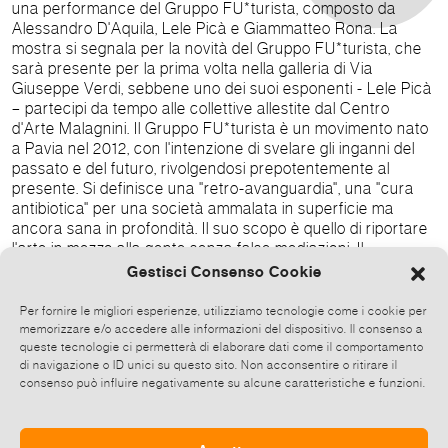
una performance del Gruppo FU*turista, composto da
Alessandro D'Aquila, Lele Picà e Giammatteo Rona. La
mostra si segnala per la novità del Gruppo FU*turista, che
sarà presente per la prima volta nella galleria di Via
Giuseppe Verdi, sebbene uno dei suoi esponenti - Lele Picà
– partecipi da tempo alle collettive allestite dal Centro
d'Arte Malagnini. Il Gruppo FU*turista è un movimento nato
a Pavia nel 2012, con l'intenzione di svelare gli inganni del
passato e del futuro, rivolgendosi prepotentemente al
presente. Si definisce una "retro-avanguardia", una "cura
antibiotica" per una società ammalata in superficie ma
ancora sana in profondità. Il suo scopo è quello di riportare
l'arte in mezzo alla gente senza false mediazioni. Il
Fu*turismo è culto di ciò che fu, della dimensione nazionale
Gestisci Consenso Cookie
e popolare del nostro "saper fare". È quindi turismo nel
passato dell'arte e della cultura, ricerca di uomini e pensieri,
Per fornire le migliori esperienze, utilizziamo tecnologie come i cookie per
al netto di falsi miti e di leggende propugnate dal falso
memorizzare e/o accedere alle informazioni del dispositivo. Il consenso a
turismo e dal turismo di massa. La mostra potrà essere
queste tecnologie ci permetterà di elaborare dati come il comportamento
di navigazione o ID unici su questo sito. Non acconsentire o ritirare il
visitata fino al 16 aprile. Visite da martedì a sabato dalle ore
consenso può influire negativamente su alcune caratteristiche e funzioni.
16.00 alle 19.00, domenica su appuntamento. Info e contatti
Centro d'arte Malagnini Via Giuseppe Verdi 20/22 -
Saronno (VA) www.centrodartemalagnini.com