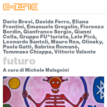
Skip to content
Skip to footer
Menu
Dario Brevi, Davide Ferro, Eliana
Frontini, Emanuele Gregolin, Fiorenzo
Bordin, Gianfranco Sergio, Gianni
Cella, Gruppo FU*turista, Lele Picà,
Leonardo Santoli, Mauro Rea, Olinsky,
Paola Gatti, Sabrina Romanò,
Tommaso Chiappa, Vittorio Valente
futuro
A cura di Michele Malagnini