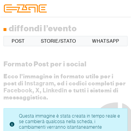
Skip to content
Skip to footer
Menu
diffondi l’evento
POST
STORIE/STATO
WHATSAPP
Formato Post per i social
Ecco l'immagine in formato utile per i
post di
Instagram
, ed i codici completi per
Facebook
,
X
,
Linkedin
e tutti i sistemi di
messaggistica.
Questa immagine è stata creata in tempo reale e
se cambierà qualcosa nella scheda, i
cambiamenti verranno istantaneamente