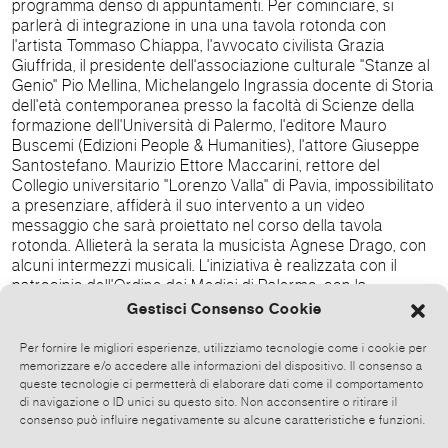
programma denso di appuntamenti. Per cominciare, si
parlerà di integrazione in una una tavola rotonda con
l'artista Tommaso Chiappa, l'avvocato civilista Grazia
Giuffrida, il presidente dell'associazione culturale "Stanze al
Genio" Pio Mellina, Michelangelo Ingrassia docente di Storia
dell'età contemporanea presso la facoltà di Scienze della
formazione dell'Università di Palermo, l'editore Mauro
Buscemi (Edizioni People & Humanities), l'attore Giuseppe
Santostefano. Maurizio Ettore Maccarini, rettore del
Collegio universitario "Lorenzo Valla" di Pavia, impossibilitato
a presenziare, affiderà il suo intervento a un video
messaggio che sarà proiettato nel corso della tavola
rotonda. Allieterà la serata la musicista Agnese Drago, con
alcuni intermezzi musicali. L'iniziativa è realizzata con il
patrocinio dell'Ordine dei Medici di Palermo, con la
sponsorizzazione del Collegio universitario "Lorenzo Valla"
Gestisci Consenso Cookie
di Pavia e in collaborazione con il Centro d'Arte Malagnini di
Saronno (VA), la casa editrice People & Humanities, la
Per fornire le migliori esperienze, utilizziamo tecnologie come i cookie per
Galleria La Piana Arte Contemporanea e il Comitato Civico
memorizzare e/o accedere alle informazioni del dispositivo. Il consenso a
"Cominciamo dal quartiere" di Palermo. La mostra
queste tecnologie ci permetterà di elaborare dati come il comportamento
di navigazione o ID unici su questo sito. Non acconsentire o ritirare il
proseguirà fino al 23 aprile e potrà essere visitata martedì e
consenso può influire negativamente su alcune caratteristiche e funzioni.
giovedì dalle ore 15,00 alle 18,00; gli altri giorni su
appuntamento. Info e contatti Mail: