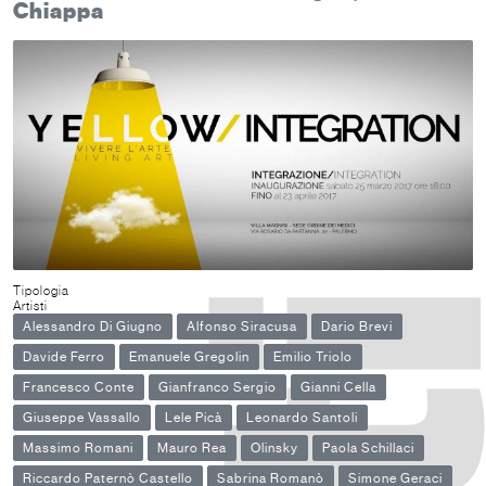
Chiappa
Tipologia
Artisti
Alessandro Di Giugno
Alfonso Siracusa
Dario Brevi
Davide Ferro
Emanuele Gregolin
Emilio Triolo
Francesco Conte
Gianfranco Sergio
Gianni Cella
Giuseppe Vassallo
Lele Picà
Leonardo Santoli
Massimo Romani
Mauro Rea
Olinsky
Paola Schillaci
Riccardo Paternò Castello
Sabrina Romanò
Simone Geraci