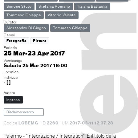
Simone Stuto
Stefania Romano
Tiziana Battaglia
Tommaso Chiappa
Vittorio Valente
Curatori
Alessandro Di Giugno
Tommaso Chiappa
Generi
Fotografia
Pittura
Periodo
25 Mar-23 Apr 2017
Vernissage
Sabato 25 Mar 2017 18:00
Location
Indirizzo
- []
Autore
inpress
Disclaimer evento
LQBEMG
2260
2017-03-11 12:37:28
Codice
- ID
- UM
Palermo - "Integrazione / Integration". È il titolo della