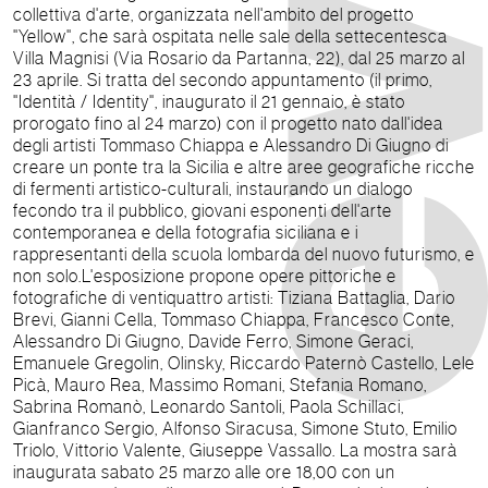
collettiva d'arte, organizzata nell'ambito del progetto
"Yellow", che sarà ospitata nelle sale della settecentesca
Villa Magnisi (Via Rosario da Partanna, 22), dal 25 marzo al
23 aprile. Si tratta del secondo appuntamento (il primo,
"Identità / Identity", inaugurato il 21 gennaio, è stato
prorogato fino al 24 marzo) con il progetto nato dall'idea
degli artisti Tommaso Chiappa e Alessandro Di Giugno di
creare un ponte tra la Sicilia e altre aree geografiche ricche
di fermenti artistico-culturali, instaurando un dialogo
fecondo tra il pubblico, giovani esponenti dell'arte
contemporanea e della fotografia siciliana e i
rappresentanti della scuola lombarda del nuovo futurismo, e
non solo.L'esposizione propone opere pittoriche e
fotografiche di ventiquattro artisti: Tiziana Battaglia, Dario
Brevi, Gianni Cella, Tommaso Chiappa, Francesco Conte,
Alessandro Di Giugno, Davide Ferro, Simone Geraci,
Emanuele Gregolin, Olinsky, Riccardo Paternò Castello, Lele
Picà, Mauro Rea, Massimo Romani, Stefania Romano,
Sabrina Romanò, Leonardo Santoli, Paola Schillaci,
Gianfranco Sergio, Alfonso Siracusa, Simone Stuto, Emilio
Triolo, Vittorio Valente, Giuseppe Vassallo. La mostra sarà
inaugurata sabato 25 marzo alle ore 18,00 con un