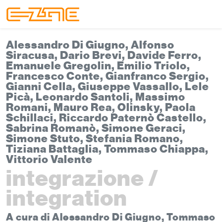
Skip to content
Skip to footer
Menu
Alessandro Di Giugno, Alfonso
Siracusa, Dario Brevi, Davide Ferro,
Emanuele Gregolin, Emilio Triolo,
Francesco Conte, Gianfranco Sergio,
Gianni Cella, Giuseppe Vassallo, Lele
Picà, Leonardo Santoli, Massimo
Romani, Mauro Rea, Olinsky, Paola
Schillaci, Riccardo Paternò Castello,
Sabrina Romanò, Simone Geraci,
Simone Stuto, Stefania Romano,
Tiziana Battaglia, Tommaso Chiappa,
Vittorio Valente
integrazione /
integration
A cura di Alessandro Di Giugno, Tommaso