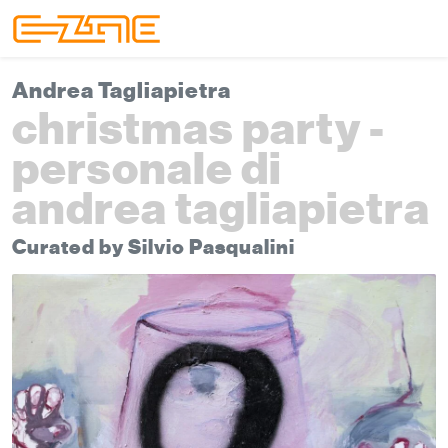
Skip to content
Skip to footer
Menu
Andrea Tagliapietra
christmas party -
personale di
andrea tagliapietra
Curated by Silvio Pasqualini