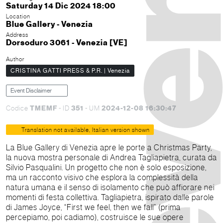
Saturday 14 Dic 2024 18:00
Location
Blue Gallery - Venezia
Address
Dorsoduro 3061 - Venezia [VE]
Author
CRISTINA GATTI PRESS & P.R. | Venezia
Event Disclaimer
TMEMF
351
2024-12-08 16:30:47
Codice
- ID
- UM
Translation not available, Italian version shown
La Blue Gallery di Venezia apre le porte a Christmas Party,
la nuova mostra personale di Andrea Tagliapietra, curata da
Silvio Pasqualini. Un progetto che non è solo esposizione,
ma un racconto visivo che esplora la complessità della
natura umana e il senso di isolamento che può affiorare nei
momenti di festa collettiva. Tagliapietra, ispirato dalle parole
di James Joyce, “First we feel, then we fall” (prima
percepiamo, poi cadiamo), costruisce le sue opere