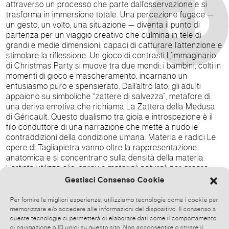
attraverso un processo che parte dall’osservazione e si
trasforma in immersione totale. Una percezione fugace —
un gesto, un volto, una situazione — diventa il punto di
partenza per un viaggio creativo che culmina in tele di
grandi e medie dimensioni, capaci di catturare l’attenzione e
stimolare la riflessione. Un gioco di contrasti L’immaginario
di Christmas Party si muove tra due mondi: i bambini, colti in
momenti di gioco e mascheramento, incarnano un
entusiasmo puro e spensierato. Dall’altro lato, gli adulti
appaiono su simboliche “zattere di salvezza”, metafore di
una deriva emotiva che richiama La Zattera della Medusa
di Géricault. Questo dualismo tra gioia e introspezione è il
filo conduttore di una narrazione che mette a nudo le
contraddizioni della condizione umana. Materia e radici Le
opere di Tagliapietra vanno oltre la rappresentazione
anatomica e si concentrano sulla densità della materia.
L’artista utilizza olio, spray e materiali naturali per creare
superfici vibranti, dove il gesto pittorico diventa un mezzo
Gestisci Consenso Cookie
per svelare ciò che è nascosto o inesprimibile. I suoi colori,
spesso disarmonici, riflettono le suggestioni dell’isola di
Per fornire le migliori esperienze, utilizziamo tecnologie come i cookie per
Burano, dove l'artista vive e lavora. Un viaggio meditativo
memorizzare e/o accedere alle informazioni del dispositivo. Il consenso a
Christmas Party non è solo una mostra, ma un invito a
queste tecnologie ci permetterà di elaborare dati come il comportamento
di navigazione o ID unici su questo sito. Non acconsentire o ritirare il