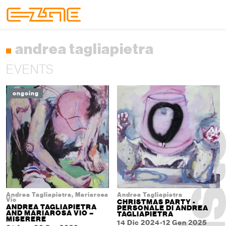
Skip to content
Skip to footer
Menu
andrea tagliapietra
EVENTS
ongoing
Andrea Tagliapietra, Mariarosa
Andrea Tagliapietra
Vio
CHRISTMAS PARTY -
ANDREA TAGLIAPIETRA
PERSONALE DI ANDREA
AND MARIAROSA VIO –
TAGLIAPIETRA
MISERERE
14 Dic 2024-12 Gen 2025