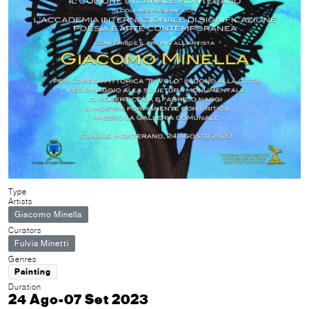
Type
Artists
Giacomo Minella
Curators
Fulvia Minetti
Genres
Painting
Duration
24 Ago-07 Set 2023