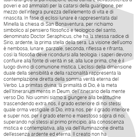
poveri e ad ammalati per la catarsi della guarigione, per
mezzo dell’integra purezza dell’elemento di vita e di
rinascita. In fase di eclissi lunare è rappresentata dal
Minella la chiesa di San Bonaventura, per richiamo
simbolico al pensiero filosofico e teologico del santo,
denominato Doctor Seraphicus, che ha la stessa radice di
Sirio, ardente, la prima stella della sera. La visione dell’uomo
è nembosa, lunare, parziale, seconda, riflessa e rifranta,
così la filosofia deve ricondursi alla teologia: i saperi devono
confluire alla fonte di verità in sé, alla luce prima, che è il
luogo divino di comunione mistica. L’eclissi della dimensione
duale della sensibilità e della razionalità rappresenta la
contemplazione diretta della somma verità eterna del
Verbo. La primitas divina, la primalità di Dio, è la meta
dell’Itinerarium mentis in Deum, dell'itinerario della mente
verso Dio. Noi uomini siamo a giungere alla beatitudine
trascendendo extra nos, il grado esteriore di noi stessi
quale orma vestigiale di Dio, intra nos, per il grado interiore
e super nos, per il grado eterno e maestoso sopra di noi,
superando noi stessi al primo principio, alla conoscenza
mistica e contemplativa, alla via dell'illuminazione diretta
dell’essenza ardente ed eterna. Il creato non ha