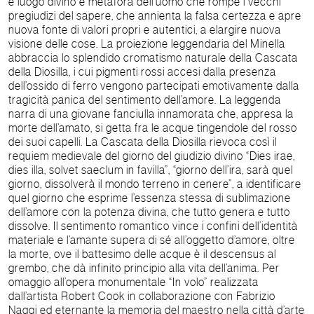
è luogo divino e metafora dell’uomo che rompe i vecchi
pregiudizi del sapere, che annienta la falsa certezza e apre
nuova fonte di valori propri e autentici, a elargire nuova
visione delle cose. La proiezione leggendaria del Minella
abbraccia lo splendido cromatismo naturale della Cascata
della Diosilla, i cui pigmenti rossi accesi dalla presenza
dell’ossido di ferro vengono partecipati emotivamente dalla
tragicità panica del sentimento dell’amore. La leggenda
narra di una giovane fanciulla innamorata che, appresa la
morte dell’amato, si getta fra le acque tingendole del rosso
dei suoi capelli. La Cascata della Diosilla rievoca così il
requiem medievale del giorno del giudizio divino “Dies irae,
dies illa, solvet saeclum in favilla”, “giorno dell’ira, sarà quel
giorno, dissolverà il mondo terreno in cenere”, a identificare
quel giorno che esprime l’essenza stessa di sublimazione
dell’amore con la potenza divina, che tutto genera e tutto
dissolve. Il sentimento romantico vince i confini dell’identità
materiale e l’amante supera di sé all’oggetto d’amore, oltre
la morte, ove il battesimo delle acque è il descensus al
grembo, che dà infinito principio alla vita dell’anima. Per
omaggio all’opera monumentale “In volo” realizzata
dall’artista Robert Cook in collaborazione con Fabrizio
Naggi ed eternante la memoria del maestro nella città d’arte