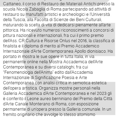
Cattaneo, il corso di Restauro dei Materiali Antichi presso la
scuola Nicola Zabaglia di Roma partecipando ad attività di
restauro su manufatti artistici e archeologici e l'Università
della Tuscia, alla Facoltà di Scienze dei Beni Culturali,
maturando la scelta di vita di dedicarsi pienamente all’arte
pittorica. Ha ricevuto numerosi riconoscimenti a concorsi di
pittura nazionali e internazionali, fra cui il primo premio
dell’Ass. CR Cultura e Risorse Onlus nel 2016, la classifica di
finalista e il diploma di merito al Premio Accademico
Internazionale d’Arte Contemporanea Apollo dionisiaco. Ha
portato in mostra le sue opere in tutta Italia, in via
permanente online nella Mostra Accademica dell’Arte
Contemporanea e su diversi cataloghi, fra cui
“Fenomenologia dell’Anima” edito dall’Accademia
Internazionale di Significazione Poesia e Arte
Contemporanea con analisi critica in semiotica estetica
dell’opera artistica. Organizza mostre personali nella
Galleria Accademica d’Arte Contemporanea e nel 2023 gli
è conferito il Leone aureo berniniano del Premio della Città
d’Arte Canale Monterano di Roma, con esposizione
permanente di un’opera presso la Galleria comunale. In un
fremito originario che avvolge lo stesso atomismo