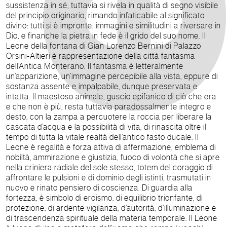
sussistenza in sé, tuttavia si rivela in qualità di segno visibile
del principio originario, rimando infaticabile al significato
divino: tutti si è impronte, immagini e similitudini a riversare in
Dio, e finanche la pietra in fede è il grido del suo nome. Il
Leone della fontana di Gian Lorenzo Bernini di Palazzo
Orsini-Altieri è rappresentazione della città fantasma
dell’Antica Monterano. Il fantasma è letteralmente
un’apparizione, un’immagine percepibile alla vista, eppure di
sostanza assente e impalpabile, dunque preservata e
intatta. Il maestoso animale, guscio epifanico di ciò che era
e che non è più, resta tuttavia paradossalmente integro e
desto, con la zampa a percuotere la roccia per liberare la
cascata d’acqua e la possibilità di vita, di rinascita oltre il
tempo di tutta la vitale realtà dell’antico fasto ducale. Il
Leone è regalità e forza attiva di affermazione, emblema di
nobiltà, ammirazione e giustizia, fuoco di volontà che si apre
nella criniera radiale del sole stesso, totem del coraggio di
affrontare le pulsioni e di dominio degli istinti, trasmutati in
nuovo e rinato pensiero di coscienza. Di guardia alla
fortezza, è simbolo di eroismo, di equilibrio trionfante, di
protezione, di ardente vigilanza, d’autorità, d’illuminazione e
di trascendenza spirituale della materia temporale. Il Leone