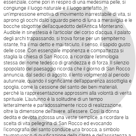
essenziale, come pori in respiro di una medesima pelle, si
congiunge il luogo naturale e il luogo artefatto. In
un’impressione emotiva di movimento inarrestabile di vita, si
aprono gli occhi dallo sguardo pieno di luna a meraviglia e le
bocche sbigottite dell’acquedotto dell’Antica Monterano.
Audibile in sinestesia è l’articolar del corso d’acqua, il palato
degli archi trapassando, si trova forse per un sempiterno
istante, fra il mai detto e mai taciuto, il senso, il sapido gusto
delle cose. Con essenziale imponenza e compattezza si
staglia la chiesa di San Rocco, a ricordare l’etimologia
stessa del nome tedesco di grandezza e di forza. Il silenzio
spopolato del paesaggio ricorda che il giorno di San Rocco
annuncia, dal sedici di agosto, il lento volgimento al periodo
autunnale, quando il significante dell’apparenza assottiglia e
spoglia, come la cessione del santo dei beni materiali,
perché la rappresentazione approssimi alla volontà di verità
spirituale. L’autunno è la solitudine di un tempo
letteralmente e paradossalmente ricco di realizzazione,
oltre la dimensione dell’avere, all’essere. Così la donna
dedita e devota indossa una veste semplice, a ricordare la
scelta di vita pellegrina di San Rocco ed evocando
l’iconografia del santo conduce una brocca, a simbolo
taumaturgico di purificazione della carità e dell’assistenza a