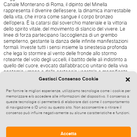
Canale Monterano di Roma, il dipinto del Minella
rappresenta il divenire dell’essere, la dinamica inarrestabile
della vita, che irrora come sangue il corpo bronzeo
dell’opera. È la catarsi dal soverchio materiale e la vittoria
dello spirito vitale, del movimento di slancio del vivere. Le
linee di forza partecipano l’accoglienza di un grembo
sempiterno, gestante la danza delle infinite manifestazioni
formali. Investe tutti i sensi insieme la sinestesia profonda
che lega lo stormire al vento delle fronde allo stormo
roteante del volo degli uccelli, il battito delle ali indistinto a
quello del cuore, evocato dall’abbraccio unitario della viva
anatomia umana e della corteccia vegetale e magnificata
dalla levata eco celeste minellana della vita in turbinoso
Gestisci Consenso Cookie
eterno ritorno. La dialettica oppositiva alterna i pieni ai vuoti
materici, a rivelare che l’assenza è parte integrante
Per fornire le migliori esperienze, utilizziamo tecnologie come i cookie per
dell’essenza, ne è la meraviglia stessa, il senso: è la
memorizzare e/o accedere alle informazioni del dispositivo. Il consenso a
condizione indomita del movimento di metamorfosi, al di là
queste tecnologie ci permetterà di elaborare dati come il comportamento
di navigazione o ID unici su questo sito. Non acconsentire o ritirare il
della forma della coscienza, per una rappresentazione in
consenso può influire negativamente su alcune caratteristiche e funzioni.
transito di verità. È eterna filogenesi che, come ispira la
poesia minettiana in basamento, “corona infinito muovere di
vita”. (Fulvia Minetti)
https://www.accademiapoesiarte.it/premio-canale-
Accetta