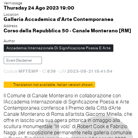
Vernissage
Thursday 24 Ago 2023 19:00
Location
Galleria Accademica d'Arte Contemporanea
Address
Corso della Repubblica 50 - Canale Monterano [RM]
Author
Accademia Internazionale Di Significazione Poesia E Arte
Event Disclaimer
MFTEMP
839
2023-08-21 15:41:54
Codice
- ID
- UM
Translation not available, Italian version shown
Il Comune di Canale Monterano in collaborazione con
l’Accademia Internazionale di Significazione Poesia e Arte
Contemporanea conferisce il Premio della Città d’Arte
Canale Monterano di Roma all’artista Giacomo Minella, che
offre in lascito una sua opera pittorica in omaggio alla
scultura monumentale “In volo” di Robert Cook e Fabrizio
Naggi, per esposizione permanente nella galleria comunale