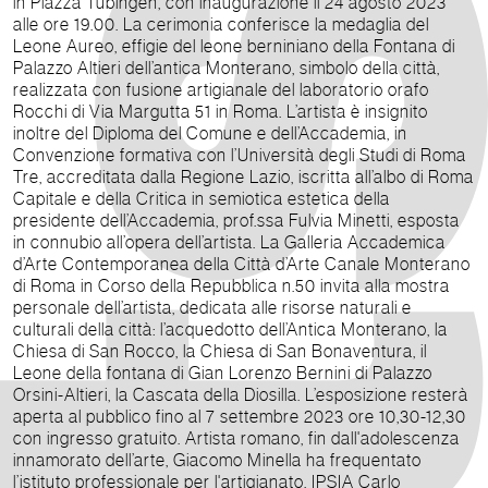
in Piazza Tübingen, con inaugurazione il 24 agosto 2023
alle ore 19.00. La cerimonia conferisce la medaglia del
Leone Aureo, effigie del leone berniniano della Fontana di
Palazzo Altieri dell’antica Monterano, simbolo della città,
realizzata con fusione artigianale del laboratorio orafo
Rocchi di Via Margutta 51 in Roma. L’artista è insignito
inoltre del Diploma del Comune e dell’Accademia, in
Convenzione formativa con l’Università degli Studi di Roma
Tre, accreditata dalla Regione Lazio, iscritta all’albo di Roma
Capitale e della Critica in semiotica estetica della
presidente dell’Accademia, prof.ssa Fulvia Minetti, esposta
in connubio all’opera dell’artista. La Galleria Accademica
d’Arte Contemporanea della Città d’Arte Canale Monterano
di Roma in Corso della Repubblica n.50 invita alla mostra
personale dell’artista, dedicata alle risorse naturali e
culturali della città: l’acquedotto dell’Antica Monterano, la
Chiesa di San Rocco, la Chiesa di San Bonaventura, il
Leone della fontana di Gian Lorenzo Bernini di Palazzo
Orsini-Altieri, la Cascata della Diosilla. L’esposizione resterà
aperta al pubblico fino al 7 settembre 2023 ore 10,30-12,30
con ingresso gratuito. Artista romano, fin dall'adolescenza
innamorato dell’arte, Giacomo Minella ha frequentato
l’istituto professionale per l'artigianato, IPSIA Carlo