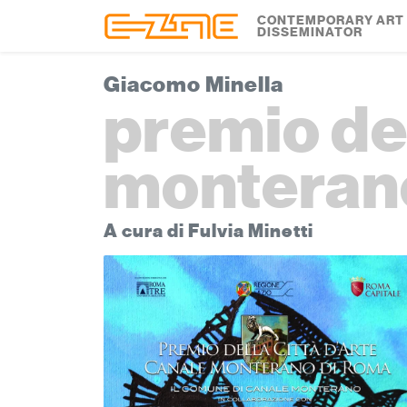
Skip to content
Skip to footer
CONTEMPORARY ART
DISSEMINATOR
Giacomo Minella
premio del
monteran
A cura di Fulvia Minetti