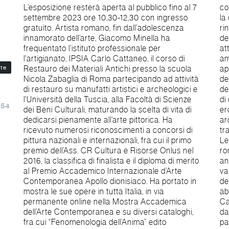
L’esposizione resterà aperta al pubblico fino al 7
con la zampa a percuotere la roccia per liberare
settembre 2023 ore 10,30-12,30 con ingresso
la cascata d’acqua e la possibilità di vita, di
gratuito. Artista romano, fin dall'adolescenza
rinascita oltre il tempo di tutta la vitale realtà
innamorato dell’arte, Giacomo Minella ha
dell’antico fasto ducale. Il Leone è regalità e forza
frequentato l’istituto professionale per
attiva di affermazione, emblema di nobiltà,
l'artigianato, IPSIA Carlo Cattaneo, il corso di
ammirazione e giustizia, fuoco di volontà che si
rte
Restauro dei Materiali Antichi presso la scuola
apre nella criniera radiale del sole stesso, totem
Nicola Zabaglia di Roma partecipando ad attività
del coraggio di affrontare le pulsioni e di dominio
di restauro su manufatti artistici e archeologici e
degli istinti, trasmutati in nuovo e rinato pensiero
l'Università della Tuscia, alla Facoltà di Scienze
di coscienza. Di guardia alla fortezza, è simbolo di
:54
dei Beni Culturali, maturando la scelta di vita di
eroismo, di equilibrio trionfante, di protezione, di
dedicarsi pienamente all’arte pittorica. Ha
ardente vigilanza, d’autorità, d’illuminazione e di
ricevuto numerosi riconoscimenti a concorsi di
trascendenza spirituale della materia temporale. Il
pittura nazionali e internazionali, fra cui il primo
Leone è luogo divino e metafora dell’uomo che
premio dell’Ass. CR Cultura e Risorse Onlus nel
rompe i vecchi pregiudizi del sapere, che
2016, la classifica di finalista e il diploma di merito
annienta la falsa certezza e apre nuova fonte di
al Premio Accademico Internazionale d’Arte
valori propri e autentici, a elargire nuova visione
Contemporanea Apollo dionisiaco. Ha portato in
delle cose. La proiezione leggendaria del Minella
mostra le sue opere in tutta Italia, in via
abbraccia lo splendido cromatismo naturale della
permanente online nella Mostra Accademica
Cascata della Diosilla, i cui pigmenti rossi accesi
dell’Arte Contemporanea e su diversi cataloghi,
dalla presenza dell’ossido di ferro vengono
fra cui “Fenomenologia dell’Anima” edito
partecipati emotivamente dalla tragicità panica