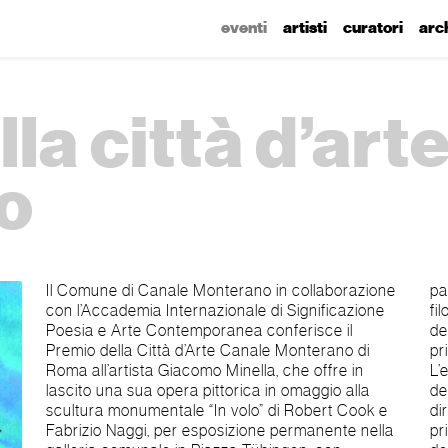
eventi
artisti
curatori
arc
la città d’art
o
Il Comune di Canale Monterano in collaborazione
parziale, seconda, riflessa e rifranta, così la
con l’Accademia Internazionale di Significazione
filosofia deve ricondursi alla teologia: i saperi
Poesia e Arte Contemporanea conferisce il
devono confluire alla fonte di verità in sé, alla luce
Premio della Città d’Arte Canale Monterano di
prima, che è il luogo divino di comunione mistica.
Roma all’artista Giacomo Minella, che offre in
L’eclissi della dimensione duale della sensibilità e
lascito una sua opera pittorica in omaggio alla
della razionalità rappresenta la contemplazione
scultura monumentale “In volo” di Robert Cook e
diretta della somma verità eterna del Verbo. La
Fabrizio Naggi, per esposizione permanente nella
primitas divina, la primalità di Dio, è la meta