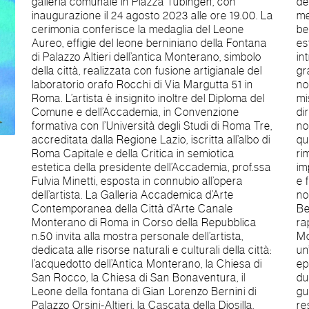
galleria comunale in Piazza Tübingen, con
dell’Itinerarium mentis in Deum, dell'itinerario della
inaugurazione il 24 agosto 2023 alle ore 19.00. La
mente verso Dio. Noi uomini siamo a giungere alla
cerimonia conferisce la medaglia del Leone
beatitudine trascendendo extra nos, il grado
Aureo, effigie del leone berniniano della Fontana
esteriore di noi stessi quale orma vestigiale di Dio,
di Palazzo Altieri dell’antica Monterano, simbolo
intra nos, per il grado interiore e super nos, per il
della città, realizzata con fusione artigianale del
grado eterno e maestoso sopra di noi, superando
laboratorio orafo Rocchi di Via Margutta 51 in
noi stessi al primo principio, alla conoscenza
Roma. L’artista è insignito inoltre del Diploma del
mistica e contemplativa, alla via dell'illuminazione
Comune e dell’Accademia, in Convenzione
diretta dell’essenza ardente ed eterna. Il creato
formativa con l’Università degli Studi di Roma Tre,
non ha sussistenza in sé, tuttavia si rivela in
accreditata dalla Regione Lazio, iscritta all’albo di
qualità di segno visibile del principio originario,
Roma Capitale e della Critica in semiotica
rimando infaticabile al significato divino: tutti si è
estetica della presidente dell’Accademia, prof.ssa
impronte, immagini e similitudini a riversare in Dio,
Fulvia Minetti, esposta in connubio all’opera
e finanche la pietra in fede è il grido del suo
dell’artista. La Galleria Accademica d’Arte
nome. Il Leone della fontana di Gian Lorenzo
Contemporanea della Città d’Arte Canale
Bernini di Palazzo Orsini-Altieri è
Monterano di Roma in Corso della Repubblica
rappresentazione della città fantasma dell’Antica
n.50 invita alla mostra personale dell’artista,
Monterano. Il fantasma è letteralmente
dedicata alle risorse naturali e culturali della città:
un’apparizione, un’immagine percepibile alla vista,
l’acquedotto dell’Antica Monterano, la Chiesa di
eppure di sostanza assente e impalpabile,
San Rocco, la Chiesa di San Bonaventura, il
dunque preservata e intatta. Il maestoso animale,
Leone della fontana di Gian Lorenzo Bernini di
guscio epifanico di ciò che era e che non è più,
Palazzo Orsini-Altieri, la Cascata della Diosilla.
resta tuttavia paradossalmente integro e desto,