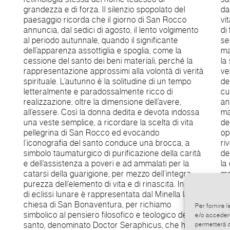
grandezza e di forza. Il silenzio spopolato del
dal soverchio materiale e la vittoria dello spirito
paesaggio ricorda che il giorno di San Rocco
vitale, del movimento di slancio del vivere. Le linee
annuncia, dal sedici di agosto, il lento volgimento
di forza partecipano l’accoglienza di un grembo
al periodo autunnale, quando il significante
sempiterno, gestante la danza delle infinite
dell’apparenza assottiglia e spoglia, come la
manifestazioni formali. Investe tutti i sensi insieme
cessione del santo dei beni materiali, perché la
la sinestesia profonda che lega lo stormire al
rappresentazione approssimi alla volontà di verità
vento delle fronde allo stormo roteante del volo
spirituale. L’autunno è la solitudine di un tempo
degli uccelli, il battito delle ali indistinto a quello del
letteralmente e paradossalmente ricco di
cuore, evocato dall’abbraccio unitario della viva
realizzazione, oltre la dimensione dell’avere,
anatomia umana e della corteccia vegetale e
all’essere. Così la donna dedita e devota indossa
magnificata dalla levata eco celeste minellana
una veste semplice, a ricordare la scelta di vita
della vita in turbinoso eterno ritorno. La dialettica
pellegrina di San Rocco ed evocando
oppositiva alterna i pieni ai vuoti materici, a
l’iconografia del santo conduce una brocca, a
rivelare che l’assenza è parte integrante
simbolo taumaturgico di purificazione della carità
dell’essenza, ne è la meraviglia stessa, il senso: è
e dell’assistenza a poveri e ad ammalati per la
la condizione indomita del movimento di
catarsi della guarigione, per mezzo dell’integra
metamorfosi, al di là della forma della coscienza,
purezza dell’elemento di vita e di rinascita. In fase
per una rappresentazione in transito di verità. È
di eclissi lunare è rappresentata dal Minella la
eterna filogenesi che, come ispira la poesia
chiesa di San Bonaventura, per richiamo
minettiana in basamento, “corona infinito
Per fornire 
simbolico al pensiero filosofico e teologico del
muovere di vita”. (Fulvia Minetti)
e/o accedere
santo, denominato Doctor Seraphicus, che ha la
https://www.accademiapoesiarte.it/premio-
permetterà d