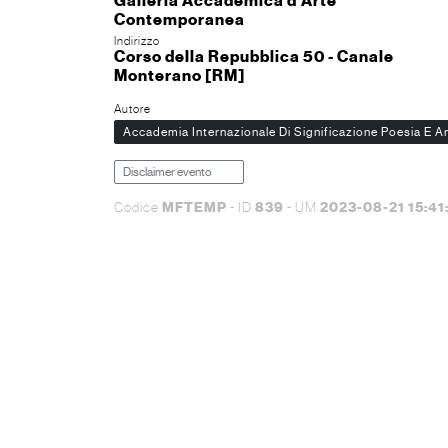
Galleria Accademica d'Arte
Contemporanea
Indirizzo
Corso della Repubblica 50 - Canale
Monterano [RM]
Autore
Accademia Internazionale Di Significazione Poesia E A
Disclaimer evento
MFTEMP
839
2023-08-21 15:41
Codice
- ID
- UM