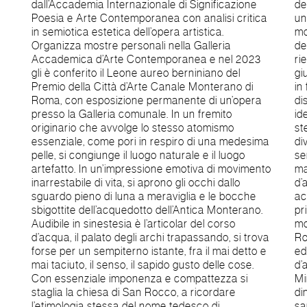
dall’Accademia Internazionale di Significazione
del sentimento dell’amore. La leggenda narra di
Poesia e Arte Contemporanea con analisi critica
una giovane fanciulla innamorata che, appresa la
in semiotica estetica dell’opera artistica.
morte dell’amato, si getta fra le acque tingendole
Organizza mostre personali nella Galleria
del rosso dei suoi capelli. La Cascata della Diosilla
Accademica d’Arte Contemporanea e nel 2023
rievoca così il requiem medievale del giorno del
gli è conferito il Leone aureo berniniano del
giudizio divino “Dies irae, dies illa, solvet saeclum
Premio della Città d’Arte Canale Monterano di
in favilla”, “giorno dell’ira, sarà quel giorno,
Roma, con esposizione permanente di un’opera
dissolverà il mondo terreno in cenere”, a
presso la Galleria comunale. In un fremito
identificare quel giorno che esprime l’essenza
originario che avvolge lo stesso atomismo
stessa di sublimazione dell’amore con la potenza
essenziale, come pori in respiro di una medesima
divina, che tutto genera e tutto dissolve. Il
pelle, si congiunge il luogo naturale e il luogo
sentimento romantico vince i confini dell’identità
artefatto. In un’impressione emotiva di movimento
materiale e l’amante supera di sé all’oggetto
inarrestabile di vita, si aprono gli occhi dallo
d’amore, oltre la morte, ove il battesimo delle
sguardo pieno di luna a meraviglia e le bocche
acque è il descensus al grembo, che dà infinito
sbigottite dell’acquedotto dell’Antica Monterano.
principio alla vita dell’anima. Per omaggio all’opera
Audibile in sinestesia è l’articolar del corso
monumentale “In volo” realizzata dall’artista
d’acqua, il palato degli archi trapassando, si trova
Robert Cook in collaborazione con Fabrizio Naggi
forse per un sempiterno istante, fra il mai detto e
ed eternante la memoria del maestro nella città
mai taciuto, il senso, il sapido gusto delle cose.
d’arte Canale Monterano di Roma, il dipinto del
Con essenziale imponenza e compattezza si
Minella rappresenta il divenire dell’essere, la
staglia la chiesa di San Rocco, a ricordare
dinamica inarrestabile della vita, che irrora come
l’etimologia stessa del nome tedesco di
sangue il corpo bronzeo dell’opera. È la catarsi