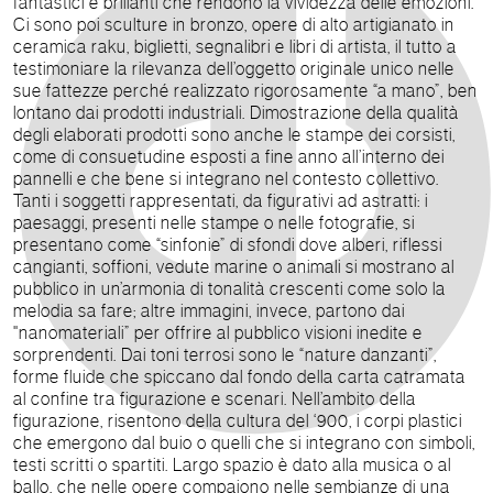
fantastici e brillanti che rendono la vividezza delle emozioni.
Ci sono poi sculture in bronzo, opere di alto artigianato in
ceramica raku, biglietti, segnalibri e libri di artista, il tutto a
testimoniare la rilevanza dell’oggetto originale unico nelle
sue fattezze perché realizzato rigorosamente “a mano”, ben
lontano dai prodotti industriali. Dimostrazione della qualità
degli elaborati prodotti sono anche le stampe dei corsisti,
come di consuetudine esposti a fine anno all’interno dei
pannelli e che bene si integrano nel contesto collettivo.
Tanti i soggetti rappresentati, da figurativi ad astratti: i
paesaggi, presenti nelle stampe o nelle fotografie, si
presentano come “sinfonie” di sfondi dove alberi, riflessi
cangianti, soffioni, vedute marine o animali si mostrano al
pubblico in un’armonia di tonalità crescenti come solo la
melodia sa fare; altre immagini, invece, partono dai
"nanomateriali” per offrire al pubblico visioni inedite e
sorprendenti. Dai toni terrosi sono le “nature danzanti”,
forme fluide che spiccano dal fondo della carta catramata
al confine tra figurazione e scenari. Nell’ambito della
figurazione, risentono della cultura del ‘900, i corpi plastici
che emergono dal buio o quelli che si integrano con simboli,
testi scritti o spartiti. Largo spazio è dato alla musica o al
ballo, che nelle opere compaiono nelle sembianze di una