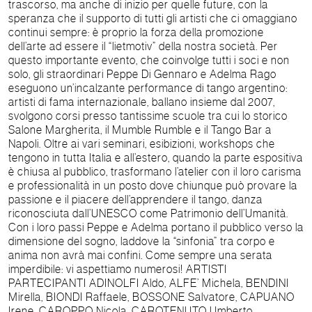
trascorso, ma anche di inizio per quelle future, con la
speranza che il supporto di tutti gli artisti che ci omaggiano
continui sempre: è proprio la forza della promozione
dell’arte ad essere il “lietmotiv” della nostra società. Per
questo importante evento, che coinvolge tutti i soci e non
solo, gli straordinari Peppe Di Gennaro e Adelma Rago
eseguono un’incalzante performance di tango argentino:
artisti di fama internazionale, ballano insieme dal 2007,
svolgono corsi presso tantissime scuole tra cui lo storico
Salone Margherita, il Mumble Rumble e il Tango Bar a
Napoli. Oltre ai vari seminari, esibizioni, workshops che
tengono in tutta Italia e all’estero, quando la parte espositiva
è chiusa al pubblico, trasformano l’atelier con il loro carisma
e professionalità in un posto dove chiunque può provare la
passione e il piacere dell’apprendere il tango, danza
riconosciuta dall’UNESCO come Patrimonio dell’Umanità.
Con i loro passi Peppe e Adelma portano il pubblico verso la
dimensione del sogno, laddove la “sinfonia” tra corpo e
anima non avrà mai confini. Come sempre una serata
imperdibile: vi aspettiamo numerosi! ARTISTI
PARTECIPANTI ADINOLFI Aldo, ALFE’ Michela, BENDINI
Mirella, BIONDI Raffaele, BOSSONE Salvatore, CAPUANO
Irene, CAROPPO Nicola, CAROTENUTO Umberto,