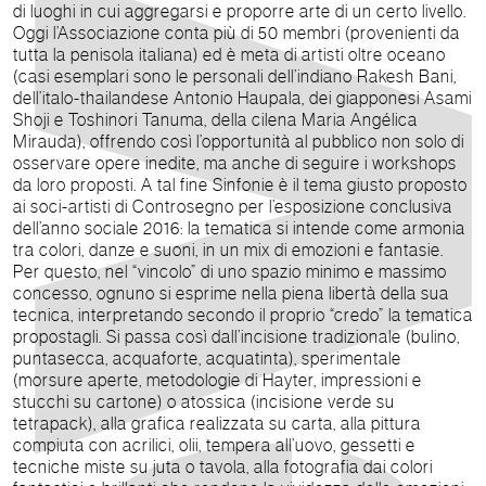
di luoghi in cui aggregarsi e proporre arte di un certo livello.
Oggi l’Associazione conta più di 50 membri (provenienti da
tutta la penisola italiana) ed è meta di artisti oltre oceano
(casi esemplari sono le personali dell’indiano Rakesh Bani,
dell’italo-thailandese Antonio Haupala, dei giapponesi Asami
Shoji e Toshinori Tanuma, della cilena Maria Angélica
Mirauda), offrendo così l’opportunità al pubblico non solo di
osservare opere inedite, ma anche di seguire i workshops
da loro proposti. A tal fine Sinfonie è il tema giusto proposto
ai soci-artisti di Controsegno per l’esposizione conclusiva
dell’anno sociale 2016: la tematica si intende come armonia
tra colori, danze e suoni, in un mix di emozioni e fantasie.
Per questo, nel “vincolo” di uno spazio minimo e massimo
concesso, ognuno si esprime nella piena libertà della sua
tecnica, interpretando secondo il proprio “credo” la tematica
propostagli. Si passa così dall’incisione tradizionale (bulino,
puntasecca, acquaforte, acquatinta), sperimentale
(morsure aperte, metodologie di Hayter, impressioni e
stucchi su cartone) o atossica (incisione verde su
tetrapack), alla grafica realizzata su carta, alla pittura
compiuta con acrilici, olii, tempera all’uovo, gessetti e
tecniche miste su juta o tavola, alla fotografia dai colori