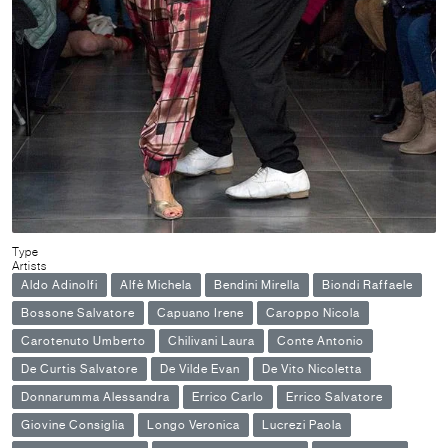
Type
Artists
Aldo Adinolfi
Alfè Michela
Bendini Mirella
Biondi Raffaele
Bossone Salvatore
Capuano Irene
Caroppo Nicola
Carotenuto Umberto
Chilivani Laura
Conte Antonio
De Curtis Salvatore
De Vilde Evan
De Vito Nicoletta
Donnarumma Alessandra
Errico Carlo
Errico Salvatore
Giovine Consiglia
Longo Veronica
Lucrezi Paola