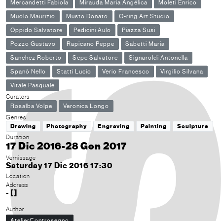
Mercandetti Fabiola
Mirauda Maria Angélica
Moleti Enrico
Muolo Maurizio
Musto Donato
O-ring Art Studio
Oppido Salvatore
Pedicini Aulo
Piazza Susi
Pozzo Gustavo
Rapicano Peppe
Sabetti Maria
Sanchez Roberto
Sepe Salvatore
Signaroldi Antonella
Spanò Nello
Statti Lucio
Verio Francesco
Virgilio Silvana
Vitale Pasquale
Curators
Rosalba Volpe
Veronica Longo
Genres
Drawing
Photography
Engraving
Painting
Sculpture
Duration
17 Dic 2016-28 Gen 2017
Vernissage
Saturday 17 Dic 2016 17:30
Location
Address
- []
Author
AtelierControsegno