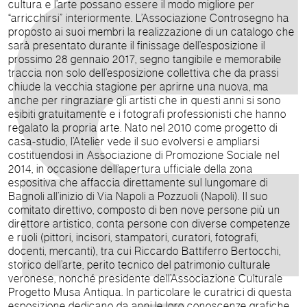
cultura e l’arte possano essere il modo migliore per
“arricchirsi” interiormente. L’Associazione Controsegno ha
proposto ai suoi membri la realizzazione di un catalogo che
sarà presentato durante il finissage dell’esposizione il
prossimo 28 gennaio 2017, segno tangibile e memorabile
traccia non solo dell’esposizione collettiva che da prassi
chiude la vecchia stagione per aprirne una nuova, ma
anche per ringraziare gli artisti che in questi anni si sono
esibiti gratuitamente e i fotografi professionisti che hanno
regalato la propria arte. Nato nel 2010 come progetto di
casa-studio, l’Atelier vede il suo evolversi e ampliarsi
costituendosi in Associazione di Promozione Sociale nel
2014, in occasione dell’apertura ufficiale della zona
espositiva che affaccia direttamente sul lungomare di
Bagnoli all’inizio di Via Napoli a Pozzuoli (Napoli). Il suo
comitato direttivo, composto di ben nove persone più un
direttore artistico, conta persone con diverse competenze
e ruoli (pittori, incisori, stampatori, curatori, fotografi,
docenti, mercanti), tra cui Riccardo Battiferro Bertocchi,
storico dell’arte, perito tecnico del patrimonio culturale
veronese, nonché presidente dell’Associazione Culturale
Progetto Musa Antiqua. In particolare le curatrici di questa
esposizione dedicano da anni le loro conoscenze grafiche,