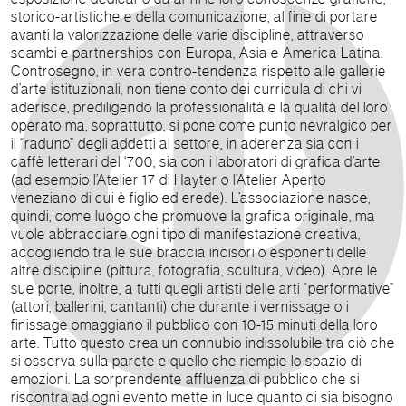
storico-artistiche e della comunicazione, al fine di portare
avanti la valorizzazione delle varie discipline, attraverso
scambi e partnerships con Europa, Asia e America Latina.
Controsegno, in vera contro-tendenza rispetto alle gallerie
d’arte istituzionali, non tiene conto dei curricula di chi vi
aderisce, prediligendo la professionalità e la qualità del loro
operato ma, soprattutto, si pone come punto nevralgico per
il “raduno” degli addetti al settore, in aderenza sia con i
caffè letterari del ‘700, sia con i laboratori di grafica d’arte
(ad esempio l’Atelier 17 di Hayter o l’Atelier Aperto
veneziano di cui è figlio ed erede). L’associazione nasce,
quindi, come luogo che promuove la grafica originale, ma
vuole abbracciare ogni tipo di manifestazione creativa,
accogliendo tra le sue braccia incisori o esponenti delle
altre discipline (pittura, fotografia, scultura, video). Apre le
sue porte, inoltre, a tutti quegli artisti delle arti “performative”
(attori, ballerini, cantanti) che durante i vernissage o i
finissage omaggiano il pubblico con 10-15 minuti della loro
arte. Tutto questo crea un connubio indissolubile tra ciò che
si osserva sulla parete e quello che riempie lo spazio di
emozioni. La sorprendente affluenza di pubblico che si
riscontra ad ogni evento mette in luce quanto ci sia bisogno