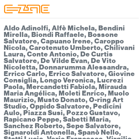
Skip to content
Skip to footer
Menu
Aldo Adinolfi, Alfè Michela, Bendini
Mirella, Biondi Raffaele, Bossone
Salvatore, Capuano Irene, Caroppo
Nicola, Carotenuto Umberto, Chilivani
Laura, Conte Antonio, De Curtis
Salvatore, De Vilde Evan, De Vito
Nicoletta, Donnarumma Alessandra,
Errico Carlo, Errico Salvatore, Giovine
Consiglia, Longo Veronica, Lucrezi
Paola, Mercandetti Fabiola, Mirauda
Maria Angélica, Moleti Enrico, Muolo
Maurizio, Musto Donato, O-ring Art
Studio, Oppido Salvatore, Pedicini
Aulo, Piazza Susi, Pozzo Gustavo,
Rapicano Peppe, Sabetti Maria,
Sanchez Roberto, Sepe Salvatore,
Signaroldi Antonella, Spanò Nello,