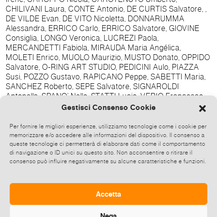
CHILIVANI Laura, CONTE Antonio, DE CURTIS Salvatore, ,
DE VILDE Evan, DE VITO Nicoletta, DONNARUMMA
Alessandra, ERRICO Carlo, ERRICO Salvatore, GIOVINE
Consiglia, LONGO Veronica, LUCREZI Paola,
MERCANDETTI Fabiola, MIRAUDA Maria Angélica,
MOLETI Enrico, MUOLO Maurizio, MUSTO Donato, OPPIDO
Salvatore, O-RING ART STUDIO, PEDICINI Aulo, PIAZZA
Susi, POZZO Gustavo, RAPICANO Peppe, SABETTI Maria,
SANCHEZ Roberto, SEPE Salvatore, SIGNAROLDI
Antonella, SPANO’ Nello, STATTI Lucio, VERIO Francesco,
VIRGILIO Silvana, VITALE Pasquale. Testo di Veronica
Gestisci Consenso Cookie
Longo e Rosalba Volpe Rassegna Stampa a cura di Staff
Controsegno La mostra resterà aperta dal 17 dicembre
Per fornire le migliori esperienze, utilizziamo tecnologie come i cookie per
2016 al 28 gennaio 2017, dal martedì al sabato: 16.00 –
memorizzare e/o accedere alle informazioni del dispositivo. Il consenso a
20.00. Chiuso Lunedì, festivi e dal 31 dicembre al 18
queste tecnologie ci permetterà di elaborare dati come il comportamento
di navigazione o ID unici su questo sito. Non acconsentire o ritirare il
gennaio. INGRESSO LIBERO. Per ulteriori informazioni vi
consenso può influire negativamente su alcune caratteristiche e funzioni.
invitiamo a seguirci sull'evento Facebook, pubblico per tutti,
anche per i non iscritti:
http://www.facebook.com/events/220907961680379/ Info:
+39 3398735267 – controsegno@libero.it –
Accetta
www.controsegno.com - FB: Atelier Controsegno
Nega