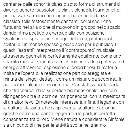
cantante dalle sonorità blues o sotto forma di strumenti di
diverso genere (sassofoni, violini, violoncelli, fisarmoniche)
per passare a mani che dirigono, ballerine di danza
classica, folle festosamente danzanti, corpi snelli che
fluttuano nell’aria o che si muovono in gruppo nello spazio
dando ritmo poetico o energico alla composizione.
Qualcuno si ispira ai personaggi del circo, protagonisti
solitari di un mondo spesso gioioso solo per il pubblico. I
quadri “astratti” interpretano il “contrappunto” musicale
attraverso geometrie perfettamente equilibrate come uno
spartito musicale, mentre altri esprimono la loro potenza ed
energia attraverso l’esplosione di colori briosi, la materia
insita nell’opera o la realizzazione particolareggiata e
minuta dei singoli dettagli, come un mistero da scoprire… In
particolare, alcuni di tipo informale “cristallizzano” la carta
che “trasborda” dalla superfice bidimensionale, non solo
dipingendo oltre la cornice, ma ponendosi con la maestosità
di un altorilievo. Di notevole interesse è, infine, il legame con
la cultura classica, che rappresenta sculture e colonne
greche come una danza leggera tra le parti, in perfetta
consonanza tra di loro. Viene naturale considerare Sinfonie
sia un punto di fine per le attività svolte nel triennio