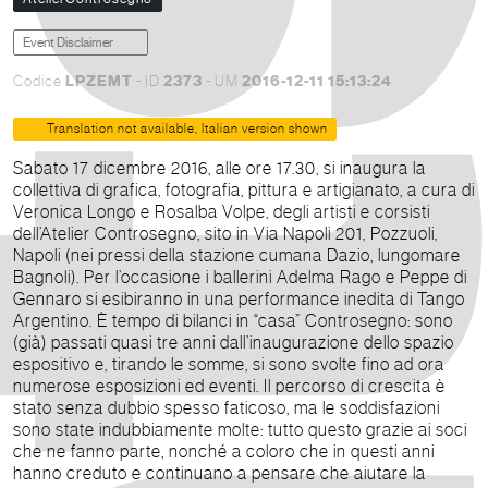
Event Disclaimer
LPZEMT
2373
2016-12-11 15:13:24
Codice
- ID
- UM
Translation not available, Italian version shown
Sabato 17 dicembre 2016, alle ore 17.30, si inaugura la
collettiva di grafica, fotografia, pittura e artigianato, a cura di
Veronica Longo e Rosalba Volpe, degli artisti e corsisti
dell’Atelier Controsegno, sito in Via Napoli 201, Pozzuoli,
Napoli (nei pressi della stazione cumana Dazio, lungomare
Bagnoli). Per l’occasione i ballerini Adelma Rago e Peppe di
Gennaro si esibiranno in una performance inedita di Tango
Argentino. È tempo di bilanci in “casa” Controsegno: sono
(già) passati quasi tre anni dall’inaugurazione dello spazio
espositivo e, tirando le somme, si sono svolte fino ad ora
numerose esposizioni ed eventi. Il percorso di crescita è
stato senza dubbio spesso faticoso, ma le soddisfazioni
sono state indubbiamente molte: tutto questo grazie ai soci
che ne fanno parte, nonché a coloro che in questi anni
hanno creduto e continuano a pensare che aiutare la