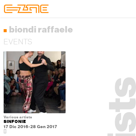
Skip to content
Skip to footer
Menu
biondi raffaele
EVENTS
Various artists
SINFONIE
17 Dic 2016-28 Gen 2017
[]