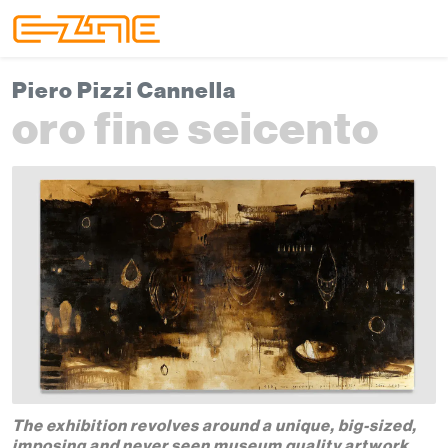
Skip to content
Skip to footer
Menu
Piero Pizzi Cannella
oro fine seicento
The exhibition revolves around a unique, big-sized,
imposing and never seen museum quality artwork