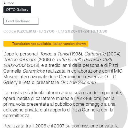
Author
OTTO Gallery
Event Disclaimer
KZCEMQ
3706
2026-01-24 16:13:36
Codice
- ID
- UM
Translation not available, Italian version shown
Dopo le personali
Tondo a Tunisi
(1998),
Cattedrale
(2004),
Trittico del mare
(2008) e
Tutte le stelle del cielo. 1989-
2002-2012
(2013), e a tredici anni dalla personale di Pizzi
Cannella
Ceramiche
realizzata in collaborazione con il MIC
Museo Internazionale delle Ceramiche in Faenza, OTTO
Gallery è lieta di presentare
Oro fine Seicento
.
La mostra si articola intorno a una sola grande, imponente,
opera inedita di carattere museale (261x468 cm), per la
prima volta presentata al pubblico come omaggio a una
collezione privata e al rapporto di Pizzi Cannella con la
committenza.
Realizzata tra il 2006 e il 2007 su commissione privata, la