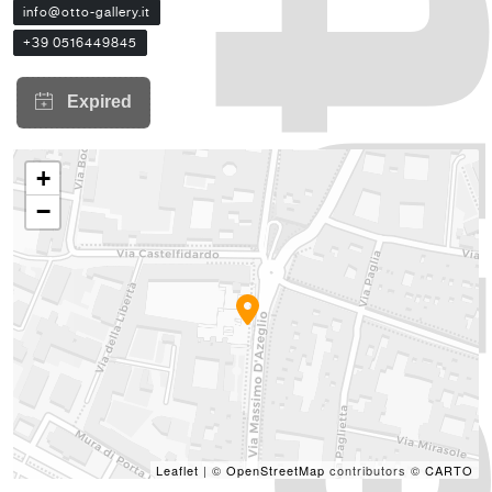
info@otto-gallery.it
+39 0516449845
+
−
Leaflet
| ©
OpenStreetMap
contributors ©
CARTO