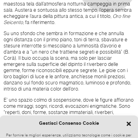
maestosa tela dall’atmosfera notturna campeggia in prima
sala. Austera e sontuosa allo stesso tempo, l’opera sembra
echeggiare l’aura della pittura antica, a cui il titolo,
Oro fine
Seicento
, fa riferimento.
Su uno sfondo che sembra in formazione e che annulla
ogni distanza con il primo piano, toni di terra, sbavature e
stesure interrotte si mescolano a luminosità d’avorio e
d’ambra e a “un nero che trattiene segreti e possibilità” (B.
Corà). Il buio occupa la scena, ma solo per lasciar
emergere sulla superficie del dipinto il riverbero delle
gemme, forme riconoscibili eppure segrete. Le gioie con i
loro bagliori di luce e le anfore, anch’esse monili preziosi,
danzano sul fondo scuro magmatico, luminoso e profondo,
intriso di una materia color dell’oro.
E’ uno spazio colmo di sospensione, dove le figure affiorano
come miraggi, sogni, ricordi, evocazioni enigmatiche. Sono
“reperti, doni, forme, sostanze immateriali, riverberi,
fosforescenze, figure, anzi, simulacri di figure” (F. Abbate),
Gestisci Consenso Cookie
“presenze che sfruttano la propria impalpabilità per
affermare una sorprendente dimensione spirituale”. (D.
Per fornire le migliori esperienze, utilizziamo tecnologie come i cookie per
Eccher)