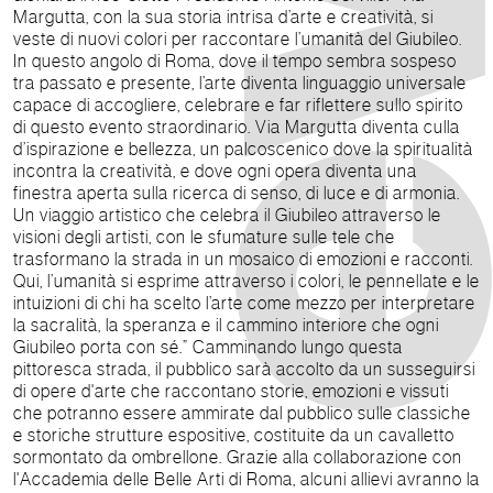
Margutta, con la sua storia intrisa d’arte e creatività, si
veste di nuovi colori per raccontare l’umanità del Giubileo.
In questo angolo di Roma, dove il tempo sembra sospeso
tra passato e presente, l’arte diventa linguaggio universale
capace di accogliere, celebrare e far riflettere sullo spirito
di questo evento straordinario. Via Margutta diventa culla
d’ispirazione e bellezza, un palcoscenico dove la spiritualità
incontra la creatività, e dove ogni opera diventa una
finestra aperta sulla ricerca di senso, di luce e di armonia.
Un viaggio artistico che celebra il Giubileo attraverso le
visioni degli artisti, con le sfumature sulle tele che
trasformano la strada in un mosaico di emozioni e racconti.
Qui, l’umanità si esprime attraverso i colori, le pennellate e le
intuizioni di chi ha scelto l’arte come mezzo per interpretare
la sacralità, la speranza e il cammino interiore che ogni
Giubileo porta con sé.” Camminando lungo questa
pittoresca strada, il pubblico sarà accolto da un susseguirsi
di opere d'arte che raccontano storie, emozioni e vissuti
che potranno essere ammirate dal pubblico sulle classiche
e storiche strutture espositive, costituite da un cavalletto
sormontato da ombrellone. Grazie alla collaborazione con
l'Accademia delle Belle Arti di Roma, alcuni allievi avranno la