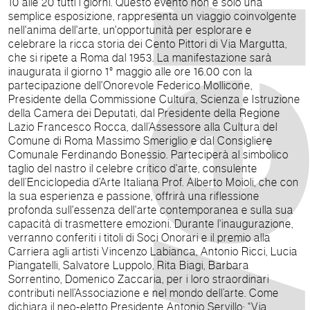
10 alle 20 tutti i giorni. Questo evento non è solo una
semplice esposizione, rappresenta un viaggio coinvolgente
nell'anima dell'arte, un'opportunità per esplorare e
celebrare la ricca storia dei Cento Pittori di Via Margutta,
che si ripete a Roma dal 1953. La manifestazione sarà
inaugurata il giorno 1° maggio alle ore 16.00 con la
partecipazione dell'Onorevole Federico Mollicone,
Presidente della Commissione Cultura, Scienza e Istruzione
della Camera dei Deputati, dal Presidente della Regione
Lazio Francesco Rocca, dall’Assessore alla Cultura del
Comune di Roma Massimo Smeriglio e dal Consigliere
Comunale Ferdinando Bonessio. Parteciperà al simbolico
taglio del nastro il celebre critico d'arte, consulente
dell’Enciclopedia d’Arte Italiana Prof. Alberto Moioli, che con
la sua esperienza e passione, offrirà una riflessione
profonda sull'essenza dell'arte contemporanea e sulla sua
capacità di trasmettere emozioni. Durante l'inaugurazione,
verranno conferiti i titoli di Soci Onorari e il premio alla
Carriera agli artisti Vincenzo Labianca, Antonio Ricci, Lucia
Piangatelli, Salvatore Luppolo, Rita Biagi, Barbara
Sorrentino, Domenico Zaccaria, per i loro straordinari
contributi nell’Associazione e nel mondo dell’arte. Come
dichiara il neo-eletto Presidente Antonio Servillo: “Via