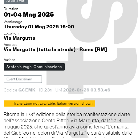
Artisti Vari
Duration
01-04 Mag 2025
Vernissage
Thursday 01 Mag 2025 16:00
Location
Via Margutta
Address
Via Margutta (tutta la strada) - Roma [RM]
Author
Stefania Vaghi Comunicazione
Event Disclaimer
GCEMK
231
2026-01-26 03:53:46
Codice
- ID
- UM
Translation not available, Italian version shown
Ritorna la 123° edizione della storica manifestazione d’arte
dell’Associazione Cento Pittori Via Margutta, dal 1° al 4
maggio 2025, che quest’anno avrà come tema “L’umanità
del Giubileo nei colori di Via Margutta” e sarà visitabile dalle