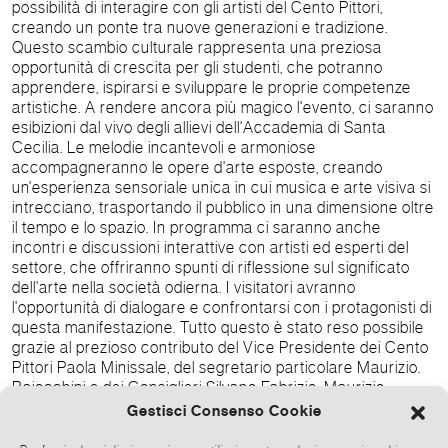
possibilità di interagire con gli artisti del Cento Pittori,
creando un ponte tra nuove generazioni e tradizione.
Questo scambio culturale rappresenta una preziosa
opportunità di crescita per gli studenti, che potranno
apprendere, ispirarsi e sviluppare le proprie competenze
artistiche. A rendere ancora più magico l'evento, ci saranno
esibizioni dal vivo degli allievi dell'Accademia di Santa
Cecilia. Le melodie incantevoli e armoniose
accompagneranno le opere d'arte esposte, creando
un'esperienza sensoriale unica in cui musica e arte visiva si
intrecciano, trasportando il pubblico in una dimensione oltre
il tempo e lo spazio. In programma ci saranno anche
incontri e discussioni interattive con artisti ed esperti del
settore, che offriranno spunti di riflessione sul significato
dell'arte nella società odierna. I visitatori avranno
l'opportunità di dialogare e confrontarsi con i protagonisti di
questa manifestazione. Tutto questo è stato reso possibile
grazie al prezioso contributo del Vice Presidente dei Cento
Pittori Paola Minissale, del segretario particolare Maurizio.
Baiocchini e dei Consiglieri Silvano Fabrizio, Maurizio.
Baiocchini, Angelo Colazingari, Roberto Fantini, Pino
Gestisci Consenso Cookie
Tersigni e di Maria Cristina Lucidi. L’esposizione diffusa ha
ottenuto il patrocinio di Roma Capitale, del Consiglio