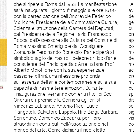
che si ripete a Roma dal 1953. La manifestazione
l'Accademia delle Belle Arti di Roma, alcuni allievi
sarà inaugurata il giorno 1° maggio alle ore 16.00
avranno la possibilità di interagire con gli artisti
con la partecipazione dell'Onorevole Federico
del Cento Pittori, creando un ponte tra nuove
Mollicone, Presidente della Commissione Cultura,
generazioni e tradizione. Questo scambio
Scienza e Istruzione della Camera dei Deputati,
culturale rappresenta una preziosa opportunità di
dal Presidente della Regione Lazio Francesco
crescita per gli studenti, che potranno
Rocca, dall’Assessore alla Cultura del Comune di
apprendere, ispirarsi e sviluppare le proprie
Roma Massimo Smeriglio e dal Consigliere
competenze artistiche. A rendere ancora più
Comunale Ferdinando Bonessio. Parteciperà al
magico l'evento, ci saranno esibizioni dal vivo
simbolico taglio del nastro il celebre critico d'arte,
degli allievi dell'Accademia di Santa Cecilia. Le
consulente dell’Enciclopedia d’Arte Italiana Prof.
melodie incantevoli e armoniose
Alberto Moioli, che con la sua esperienza e
accompagneranno le opere d'arte esposte,
passione, offrirà una riflessione profonda
creando un'esperienza sensoriale unica in cui
sull'essenza dell'arte contemporanea e sulla sua
musica e arte visiva si intrecciano, trasportando il
capacità di trasmettere emozioni. Durante
pubblico in una dimensione oltre il tempo e lo
l'inaugurazione, verranno conferiti i titoli di Soci
spazio. In programma ci saranno anche incontri e
Onorari e il premio alla Carriera agli artisti
discussioni interattive con artisti ed esperti del
Vincenzo Labianca, Antonio Ricci, Lucia
settore, che offriranno spunti di riflessione sul
Piangatelli, Salvatore Luppolo, Rita Biagi, Barbara
significato dell'arte nella società odierna. I
Sorrentino, Domenico Zaccaria, per i loro
visitatori avranno l'opportunità di dialogare e
straordinari contributi nell’Associazione e nel
confrontarsi con i protagonisti di questa
mondo dell’arte. Come dichiara il neo-eletto
manifestazione. Tutto questo è stato reso