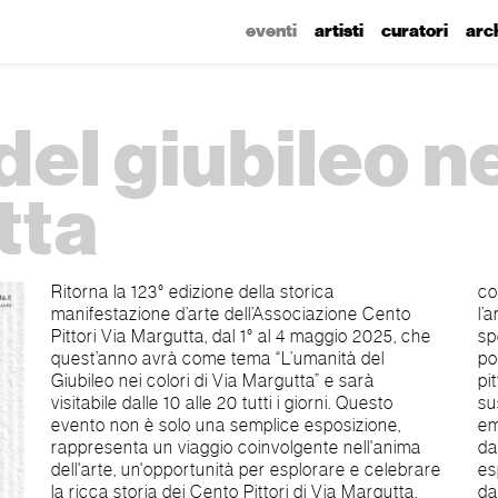
eventi
artisti
curatori
arc
el giubileo ne
tta
Ritorna la 123° edizione della storica
colori, le pennellate e le intuizioni di chi ha scelto
manifestazione d’arte dell’Associazione Cento
l’arte come mezzo per interpretare la sacralità, la
Pittori Via Margutta, dal 1° al 4 maggio 2025, che
speranza e il cammino interiore che ogni Giubileo
quest’anno avrà come tema “L’umanità del
porta con sé.” Camminando lungo questa
Giubileo nei colori di Via Margutta” e sarà
pittoresca strada, il pubblico sarà accolto da un
visitabile dalle 10 alle 20 tutti i giorni. Questo
susseguirsi di opere d'arte che raccontano storie,
evento non è solo una semplice esposizione,
emozioni e vissuti che potranno essere ammirate
rappresenta un viaggio coinvolgente nell'anima
dal pubblico sulle classiche e storiche strutture
dell'arte, un'opportunità per esplorare e celebrare
espositive, costituite da un cavalletto sormontato
la ricca storia dei Cento Pittori di Via Margutta,
da ombrellone. Grazie alla collaborazione con