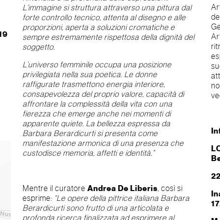
Ar
L’immagine si struttura attraverso una pittura dal
de
forte controllo tecnico, attenta al disegno e alle
Ge
proporzioni, aperta a soluzioni cromatiche e
-19
Ar
sempre estremamente rispettosa della dignità del
ri
soggetto.
es
L’universo femminile occupa una posizione
su
privilegiata nella sua poetica. Le donne
at
raffigurate trasmettono energia interiore,
no
consapevolezza del proprio valore, capacità di
ve
affrontare la complessità della vita con una
fierezza che emerge anche nei momenti di
apparente quiete. La bellezza espressa da
In
Barbara Berardicurti si presenta come
manifestazione armonica di una presenza che
L
custodisce memoria, affetti e identità.”
Be
2
Mentre il curatore
Andrea De Liberis
, così si
In
esprime:
“Le opere della pittrice italiana Barbara
17
Berardicurti sono frutto di una articolata e
profonda ricerca finalizzata ad esprimere al