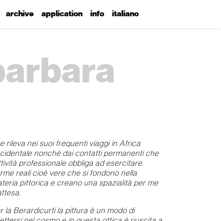
archive
application
info
italiano
 barbara
e rileva nei suoi frequenti viaggi in Africa
cidentale nonché dai contatti permanenti che
attività professionale obbliga ad esercitare.
rme reali cioè vere che si fondono nella
teria pittorica e creano una spazialità per me
attesa.
r la Berardicurti la pittura è un modo di
flettersi nel cosmo e in questa ottica è riuscita a