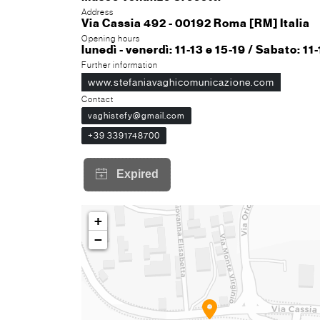
Address
Via Cassia 492 - 00192 Roma [RM] Italia
Opening hours
lunedì - venerdì: 11-13 e 15-19 / Sabato: 11
Further information
www.stefaniavaghicomunicazione.com
Contact
vaghistefy@gmail.com
+39 3391748700
+
−