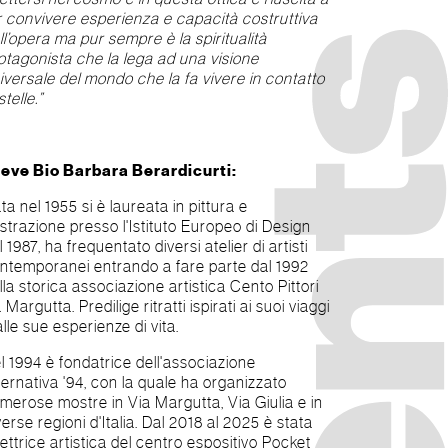
r convivere esperienza e capacità costruttiva
ll’opera ma pur sempre è la spiritualità
otagonista che la lega ad una visione
iversale del mondo che la fa vivere in contatto
stelle.”
eve Bio Barbara Berardicurti:
ta nel 1955 si è laureata in pittura e
lustrazione presso l'Istituto Europeo di Design
l 1987, ha frequentato diversi atelier di artisti
ntemporanei entrando a fare parte dal 1992
lla storica associazione artistica Cento Pittori
a Margutta. Predilige ritratti ispirati ai suoi viaggi
alle sue esperienze di vita.
l 1994 è fondatrice dell'associazione
ternativa '94, con la quale ha organizzato
merose mostre in Via Margutta, Via Giulia e in
verse regioni d'Italia. Dal 2018 al 2025 è stata
rettrice artistica del centro espositivo Pocket