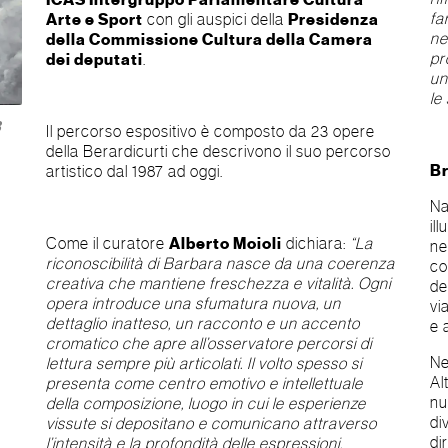
ICAS Intergruppo Parlamentare Cultura
fa
Arte e Sport
con gli auspici della
Presidenza
ne
della Commissione Cultura della Camera
pr
dei deputati
.
un
le 
3
Il percorso espositivo è composto da 23 opere
della Berardicurti che descrivono il suo percorso
Br
artistico dal 1987 ad oggi.
Na
il
Come il curatore
Alberto Moioli
dichiara:
“La
ne
riconoscibilità di Barbara nasce da una coerenza
co
creativa che mantiene freschezza e vitalità. Ogni
de
opera introduce una sfumatura nuova, un
vi
dettaglio inatteso, un racconto e un accento
e 
cromatico che apre all’osservatore percorsi di
Ne
lettura sempre più articolati. Il volto spesso si
Al
presenta come centro emotivo e intellettuale
nu
della composizione, luogo in cui le esperienze
di
vissute si depositano e comunicano attraverso
di
l’intensità e la profondità delle espressioni.