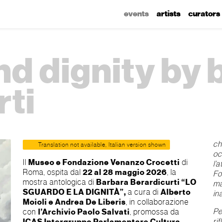
events
artists
curators
nd dignity by
rti
ch
Translation not available, Italian version shown
oc
Il
Museo e Fondazione Venanzo Crocetti
di
l’
Roma, ospita dal
22 al 28 maggio 2026
, la
Fo
mostra antologica di
Barbara Berardicurti
“
LO
ma
SGUARDO E LA DIGNITÀ
”,
a cura di
Alberto
in
Moioli e
Andrea De Liberis
, in collaborazione
Pe
con
l’Archivio Paolo Salvati
, promossa da
ri