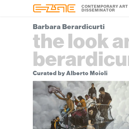
Skip to content
Skip to footer
CONTEMPORARY ART
DISSEMINATOR
Barbara Berardicurti
the look a
berardicu
Curated by Alberto Moioli