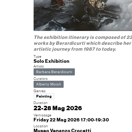
The exhibition itinerary is composed of 2
works by Berardicurti which describe her
artistic journey from 1987 to today.
Type
Solo Exhibition
Artists
Barbara Berardicurti
Curators
Alberto Moioli
Genres
Painting
Duration
22-28 Mag 2026
Vernissage
Friday 22 Mag 2026 17:00-19:30
Location
Museo Venanzo Crocetti