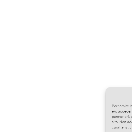
Per fornire 
e/o accedere
permetterà d
sito. Non ac
caratteristic