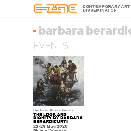
Skip to content
Skip to footer
CONTEMPORARY ART
DISSEMINATOR
barbara berardi
EVENTS
Barbara Berardicurti
THE LOOK AND
DIGNITY BY BARBARA
BERARDICURTI
22-28 Mag 2026
Museo Venanzo